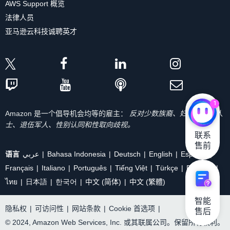
AWS Support 概览
法律人员
亚马逊云科技诚聘英才
1
Amazon 是一个倡导机会均等的雇主：
反对少数族裔、妇女、残疾人
士、退伍军人、性别认同和性取向歧视。
联系

售前
语言
عربي
Bahasa Indonesia
Deutsch
English
Español
Français
Italiano
Português
Tiếng Việt
Türkçe
Ρусский
ไทย
日本語
한국어
中文 (简体)
中文 (繁體)
智能

隐私权
|
可访问性
|
网站条款
|
Cookie 首选项
|
售后
© 2024, Amazon Web Services, Inc. 或其联属公司。保留所有权利。