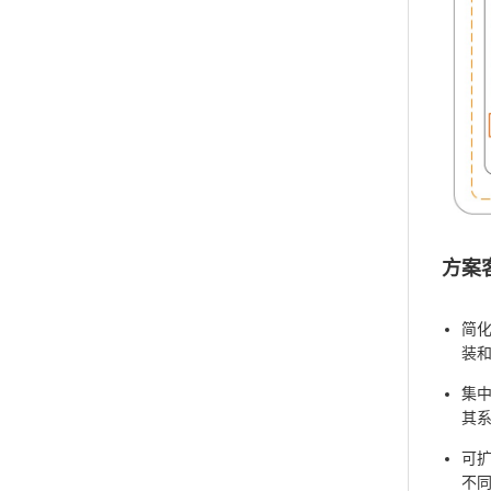
方案
简化
装
集中
其
可扩
不