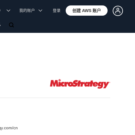
体）
我的账户
登录
创建 AWS 账户
息
gy.com/cn