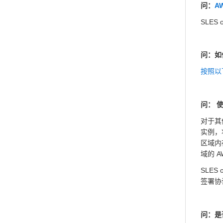
问：
A
SLES
问：如
按照以
问： 使
对于其
实例，将
区域内在
域的 A
SLES
签署协
问：是