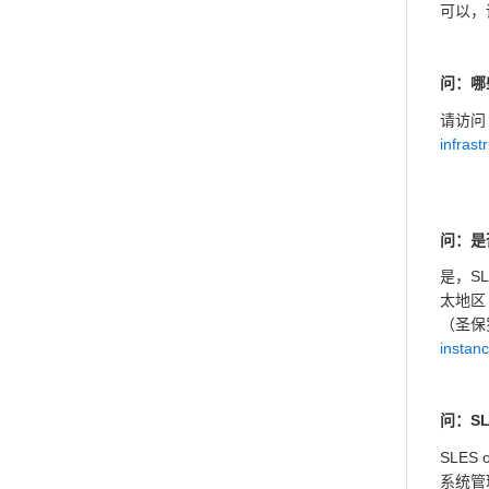
可以，
问：哪些
请访
infrast
问：是否
是，SL
太地区
（圣保
instanc
问：SL
SLE
系统管理