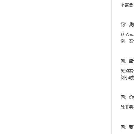
不需要，
问：我
从 Am
例，实
问：应
您的实
例小时
问：价
除非另
问：我