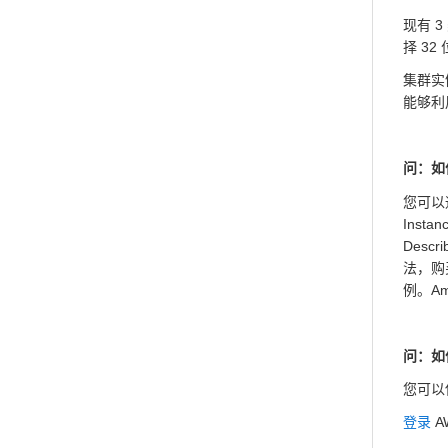
现有 3
择 32
集群实
能够利用
问：如
您可以
Inst
Descr
法，购
例。A
问：如何
您可以
登录
A