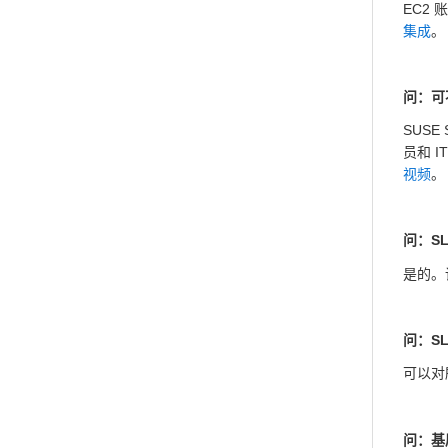
EC2
集成
。
问：可不
SUSE
员和 I
视频
。
问：SL
是的。
问：SL
可以对所
问：基