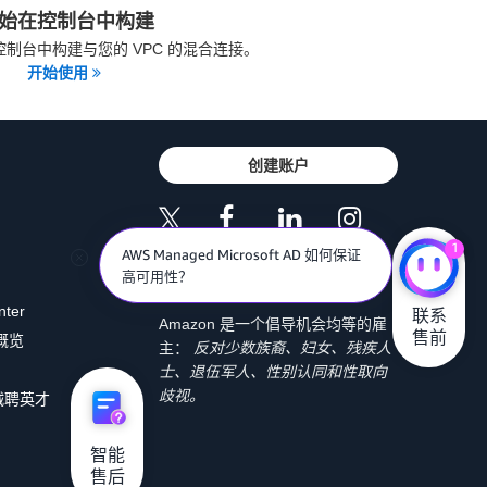
始在控制台中构建
理控制台中构建与您的 VPC 的混合连接。
开始使用
创建账户
1
AWS Managed Microsoft AD 如何保证
高可用性？
nter
联系

Amazon 是一个倡导机会均等的雇
售前
 概览
主：
反对少数族裔、妇女、残疾人
士、退伍军人、性别认同和性取向
歧视。
诚聘英才
智能

售后