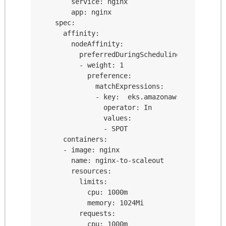
        service: nginx

        app: nginx

    spec:

      affinity:

        nodeAffinity:

          preferredDuringSchedulingIgnoredDurin
          - weight: 1

            preference:

              matchExpressions:

              - key:  eks.amazonaws.com/capacit
                operator: In

                values:

                - SPOT

      containers:

      - image: nginx

        name: nginx-to-scaleout

        resources:

          limits:

            cpu: 1000m

            memory: 1024Mi

          requests:

            cpu: 1000m
