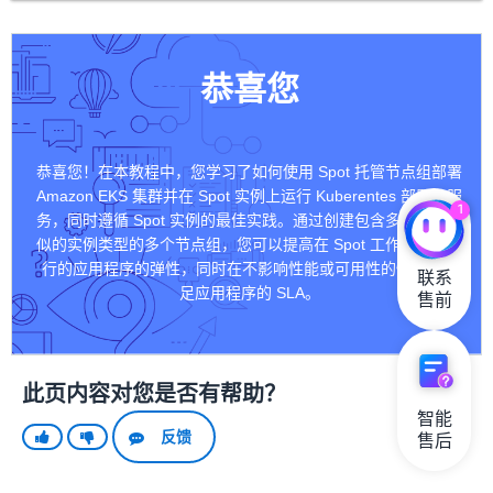
恭喜您
恭喜您！在本教程中，您学习了如何使用 Spot 托管节点组部署
Amazon EKS 集群并在 Spot 实例上运行 Kuberentes 部署和服
1
务，同时遵循 Spot 实例的最佳实践。通过创建包含多种性能相
似的实例类型的多个节点组，您可以提高在 Spot 工作节点上运
行的应用程序的弹性，同时在不影响性能或可用性的情况下满
联系

足应用程序的 SLA。
售前
此页内容对您是否有帮助？
智能

反馈
售后