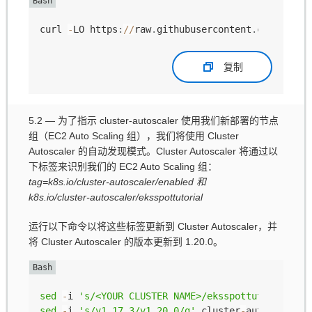
curl 
-
LO https
:
/
/
raw
.
githubusercontent
.
com
/
kuber
复制
5.2 — 为了指示 cluster-autoscaler 使用我们新部署的节点
组（EC2 Auto Scaling 组），我们将使用 Cluster
Autoscaler 的自动发现模式。Cluster Autoscaler 将通过以
下标签来识别我们的 EC2 Auto Scaling 组：
tag=k8s.io/cluster-autoscaler/enabled 和
k8s.io/cluster-autoscaler/eksspottutorial
运行以下命令以将这些标签更新到 Cluster Autoscaler，并
将 Cluster Autoscaler 的版本更新到 1.20.0。
sed
-
i 
's/<YOUR CLUSTER NAME>/eksspottutorial/g'
sed
-
i 
's/v1.17.3/v1.20.0/g'
 cluster
-
autoscaler
-