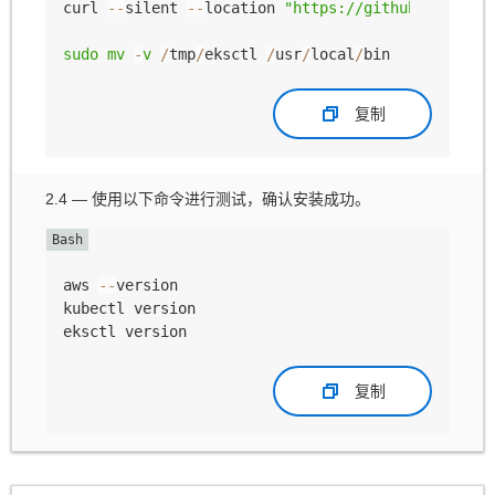
curl 
--
silent 
--
location 
"https://github.com/wea
sudo
mv
-
v
/
tmp
/
eksctl 
/
usr
/
local
/
复制
2.4 — 使用以下命令进行测试，确认安装成功。
aws 
--
version

kubectl version

复制