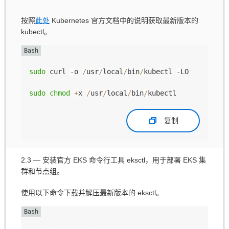
按照
此处
Kubernetes 官方文档中的说明获取最新版本的
kubectl。
sudo
 curl 
-
o 
/
usr
/
local
/
bin
/
kubectl 
-
LO 
"https:/
sudo
chmod
+
x 
/
usr
/
local
/
bin
/
复制
2.3 — 安装官方 EKS 命令行工具 eksctl，用于部署 EKS 集
群和节点组。
使用以下命令下载并解压最新版本的 eksctl。