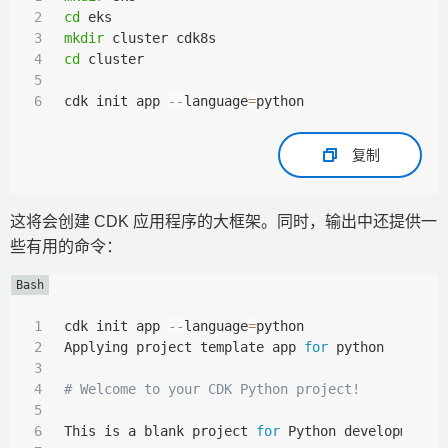
cd
mkdir
cd
 cluster

cdk init app 
--
language
=
python
复制
这将会创建 CDK 应用程序的大框架。同时，输出中还提供一
些有用的命令：
cdk init app 
--
language
=
python

Applying project template app 
for
 python

# Welcome to your CDK Python project!
This is a blank project 
for
 Python development 