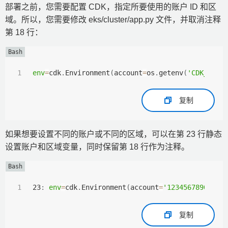
部署之前，您需要配置 CDK，指定所要使用的账户 ID 和区
域。所以，您需要修改 eks/cluster/app.py 文件，并取消注释
第 18 行：
env
=
cdk
.
Environment
(
account
=
os
.
getenv
(
'CDK_DEFA
复制
如果想要设置不同的账户或不同的区域，可以在第 23 行静态
设置账户和区域变量，同时保留第 18 行作为注释。
23
:
env
=
cdk
.
Environment
(
account
=
'123456789012'
,
复制