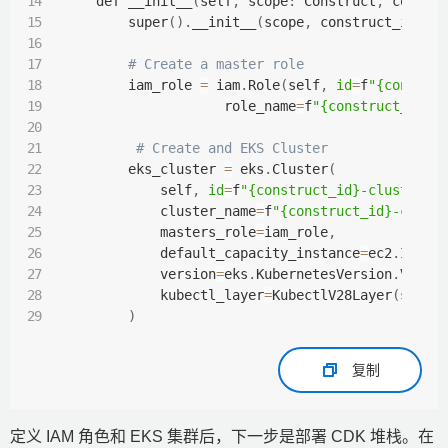
    def __init__
(
self
,
 scope
:
 Construct
,
 constr
        super
(
)
.
__init__
(
scope
,
 construct_id
,
*
# Create a master role 
        iam_role 
=
 iam
.
Role
(
self
,
id
=
f
"{constru
                    role_name
=
f
"{construct_id}-
# Create and EKS Cluster 
        eks_cluster 
=
 eks
.
Cluster
(
            self
,
id
=
f
"{construct_id}-cluster"
,
            cluster_name
=
f
"{construct_id}-clust
            masters_role
=
iam_role
,
            default_capacity_instance
=
ec2
.
Insta
            version
=
eks
.
KubernetesVersion
.
V1_28
            kubectl_layer
=
KubectlV28Layer
(
self
,
)
复制
定义 IAM 角色和 EKS 集群后，下一步是部署 CDK 堆栈。在