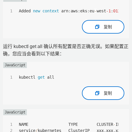
Added 
new
context
 arn
:
aws
:
eks
:
eu
-
west
-1
:
0123456
复制
运行 kubectl get all 确认所有配置是否正确无误。如果配置正
确，您应当会看到以下结果：
kubectl 
get
 all
复制
NAME                 TYPE        CLUSTER
-
IP   E
service
/
kubernetes   ClusterIP   xxx
.
xxx
.
xxx
.
xx