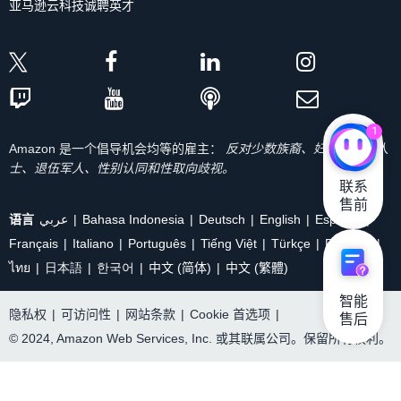
亚马逊云科技诚聘英才
1
Amazon 是一个倡导机会均等的雇主：
反对少数族裔、妇女、残疾人
士、退伍军人、性别认同和性取向歧视。
联系

售前
语言
عربي
Bahasa Indonesia
Deutsch
English
Español
Français
Italiano
Português
Tiếng Việt
Türkçe
Ρусский
ไทย
日本語
한국어
中文 (简体)
中文 (繁體)
智能

隐私权
|
可访问性
|
网站条款
|
Cookie 首选项
|
售后
© 2024, Amazon Web Services, Inc. 或其联属公司。保留所有权利。