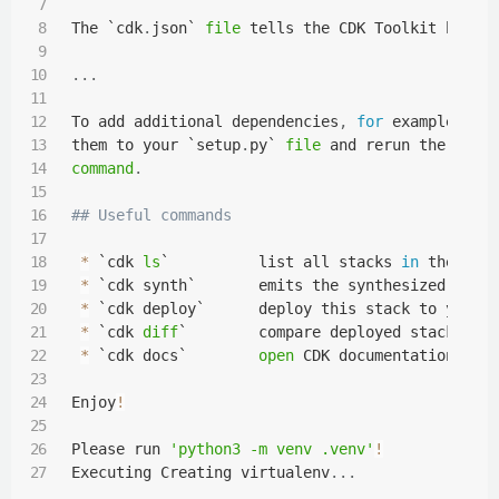
The `cdk
.
json` 
file
 tells the CDK Toolkit how t
.
.
.
To add additional dependencies
,
for
 example oth
them to your `setup
.
py` 
file
 and rerun the `pip
command
.
## Useful commands
*
 `cdk 
ls
`          list all stacks 
in
 the app

*
 `cdk synth`       emits the synthesized Cloud
*
 `cdk deploy`      deploy this stack to your 
*
 `cdk 
diff
`        compare deployed stack with
*
 `cdk docs`        
open
 CDK documentation

Enjoy
!
Please run 
'python3 -m venv .venv'
!
Executing Creating virtualenv
.
.
.