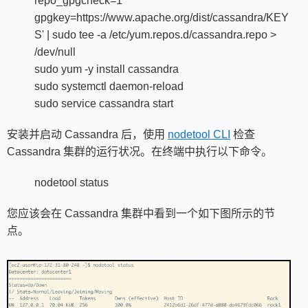
repo_gpgcheck=1
gpgkey=https://www.apache.org/dist/cassandra/KEY
S' | sudo tee -a /etc/yum.repos.d/cassandra.repo >
/dev/null
sudo yum -y install cassandra
sudo systemctl daemon-reload
sudo service cassandra start
安装并启动 Cassandra 后，使用
nodetool CLI
检查
Cassandra 集群的运行状况。在终端中执行以下命令。
nodetool status
您应该会在 Cassandra 集群中看到一个如下图所示的节
点。