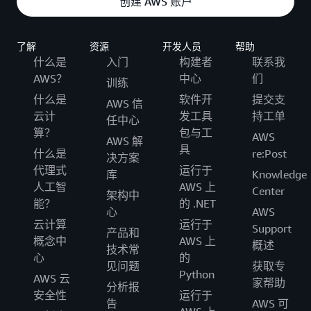
创建 AWS 账户
了解
资源
开发人员
帮助
什么是
入门
构建者
联系我
AWS？
中心
们
训练
什么是
软件开
提交支
AWS 信
云计
发工具
持工单
任中心
算？
包与工
AWS
AWS 解
具
什么是
re:Post
决方案
代理式
运行于
库
Knowledge
人工智
AWS 上
Center
架构中
能？
的 .NET
心
AWS
云计算
运行于
Support
产品和
概念中
AWS 上
概述
技术常
心
的
见问题
获取专
Python
AWS 云
家帮助
分析报
安全性
运行于
告
AWS 可