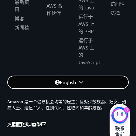
AWS 上
最新资
访问性
AWS 合
的 Java
讯
作伙伴
法律
运行于
博客
AWS 上
新闻稿
的 PHP
运行于
AWS 上
的
JavaScript
English
Amazon 是一个倡导机会均等的雇主：反对少数族裔、妇女、残
疾人士、退伍军人、性别认同、性取向和年龄歧视。
1
联系

售前