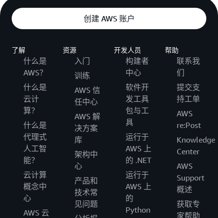
创建 AWS 账户
了解
资源
开发人员
帮助
什么是
入门
构建者
联系我
AWS？
中心
们
训练
什么是
软件开
提交支
AWS 信
云计
发工具
持工单
任中心
算？
包与工
AWS
AWS 解
具
什么是
re:Post
决方案
代理式
运行于
库
Knowledge
人工智
AWS 上
Center
架构中
能？
的 .NET
心
AWS
云计算
运行于
Support
产品和
概念中
AWS 上
概述
技术常
心
的
见问题
获取专
Python
AWS 云
家帮助