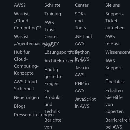
AWS?
Schritte
Center
Sie uns
Was ist
Training
SDKs
Support-
„Cloud
und
Ticket
AWS
Computing“?
Tools
aufgeben
Trust
Was ist
Center
.NET auf
AWS
„Agentenbasierte KI“?
AWS
re:Post
AWS-
Hub für
Lösungsportfolio
Python
Wissenscen
Cloud-
in AWS
Architekturzentrum
AWS
Computing-
Java in
Support
Häufig
Konzepte
AWS
–
gestellte
AWS Cloud
Überblick
Fragen
PHP in
Sicherheit
zu
AWS
Erhalten
Neuerungen
Produkt
Sie Hilfe
JavaScript
und
von
Blogs
in AWS
Technik
Experten
Pressemitteilungen
Berichte
Barrierefrei
von
bei AWS