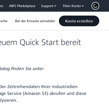
uns
AWS Marketplace
Support
Mein Konto
Konto erstellen
Suche
Bei der Konsole anmelden
euem Quick Start bereit
talog finden Sie unter
er Zeitreihendaten Ihrer industriellen
age Service (Amazon S3) abrufen und diese
lysieren.