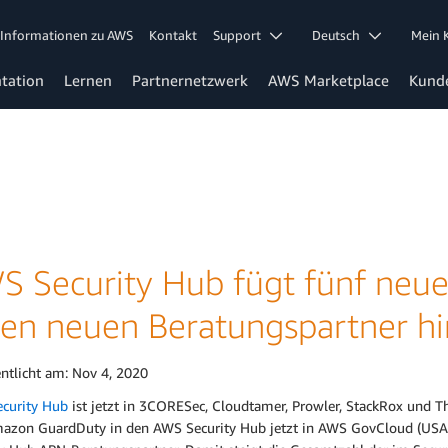
Informationen zu AWS
Kontakt
Support
Deutsch
Mein
tation
Lernen
Partnernetzwerk
AWS Marketplace
Kund
S Security Hub fügt fünf neue
nen neuen Beratungspartner h
entlicht am:
Nov 4, 2020
curity Hub
ist jetzt in 3CORESec, Cloudtamer, Prowler, StackRox und Thr
azon GuardDuty in den AWS Security Hub jetzt in AWS GovCloud (USA-Ost