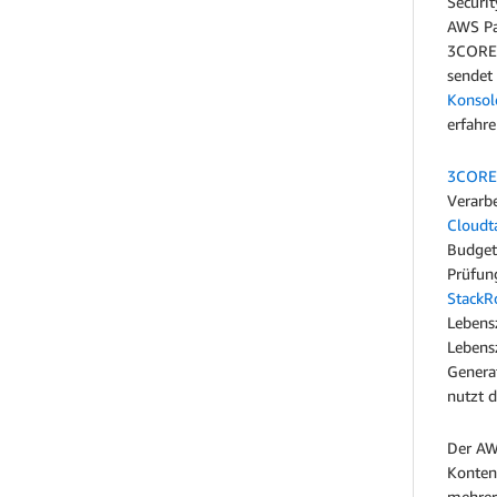
Securi
AWS Pa
3CORES
sendet
Konsol
erfahr
3CORES
Verarb
Cloudt
Budgets
Prüfun
StackR
Lebens
Lebens
Genera
nutzt 
Der AW
Konten 
mehrer