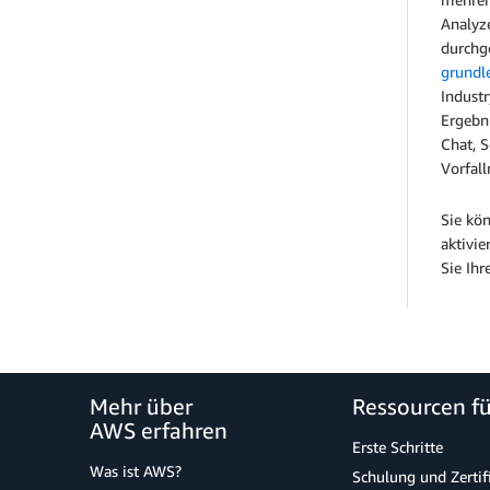
Analyz
durchg
grundl
Indust
Ergebn
Chat, 
Vorfal
Sie kö
aktivi
Sie Ihr
Mehr über
Ressourcen f
AWS erfahren
Erste Schritte
Was ist AWS?
Schulung und Zertif