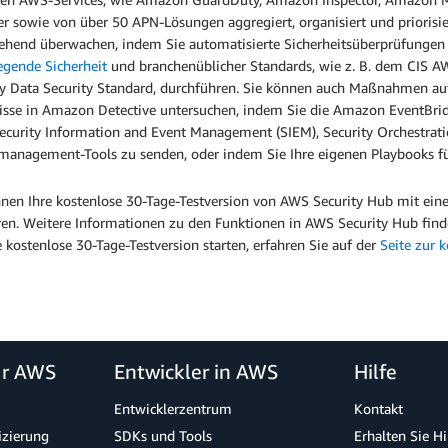
er sowie von über 50 APN-Lösungen aggregiert, organisiert und prioris
ehend überwachen, indem Sie automatisierte Sicherheitsüberprüfungen
egende Sicherheit
und branchenüblicher Standards, wie z. B. dem CIS
ry Data Security Standard, durchführen. Sie können auch Maßnahmen auf
isse in Amazon Detective untersuchen, indem Sie die Amazon EventBrid
Security Information and Event Management (SIEM), Security Orchestr
lmanagement-Tools zu senden, oder indem Sie Ihre eigenen Playbooks f
nnen Ihre kostenlose 30-Tage-Testversion von AWS Security Hub mit ei
eren. Weitere Informationen zu den Funktionen in AWS Security Hub find
e kostenlose 30-Tage-Testversion starten, erfahren Sie auf der
Seite zur 
ür AWS
Entwickler in AWS
Hilfe
Entwicklerzentrum
Kontakt
izierung
SDKs und Tools
Erhalten Sie H