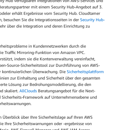
rity Hub verfügbaren Integrationen von AWS-Services und
eratungspartner mit einem Security Hub-Angebot auf 3.
deler erhält Ergebnisse vom Security Hub. Cloudtamer
besuchen Sie die Integrationsseiten in der
Security Hub-
ehr über die Integration und deren Einrichtung zu
herheitsprobleme in Kundennetzwerken durch die
ie Traffic Mirroring-Funktion von Amazon VPC.
tützt, indem sie die Kontenverwaltung vereinfacht,
pen-Source-Sicherheitstool zur Durchführung von AWS-
 kontinuierlichen Überwachung. Die
Sicherheitsplattform
linien zur Einhaltung und Sicherheit über den gesamten
ierte Lösung zur Bedrohungsmodellierung, die den
d skaliert.
AllClouds
Beratungsangebot für die Next-
nd Sicherheits-Framework auf Unternehmensebene und
erheitswarnungen.
 Überblick über Ihre Sicherheitslage auf Ihren AWS
die Ihre Sicherheitswarnungen oder -ergebnisse von
acie, AWS Firewall Manager und AWS IAM Access