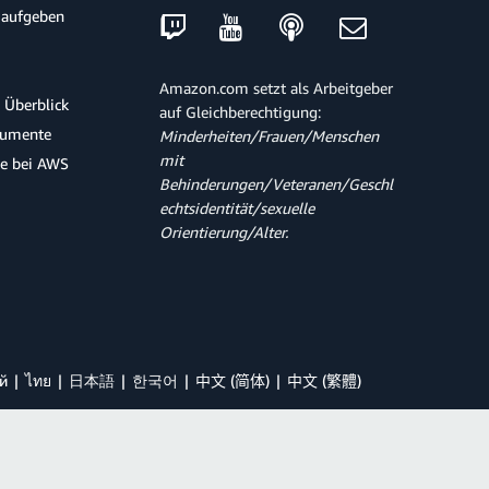
 aufgeben
Amazon.com setzt als Arbeitgeber
 Überblick
auf Gleichberechtigung:
kumente
Minderheiten/Frauen/Menschen
mit
te bei AWS
Behinderungen/Veteranen/Geschl
echtsidentität/sexuelle
Orientierung/Alter.
й
ไทย
日本語
한국어
中文 (简体)
中文 (繁體)