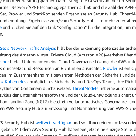
ty Hub APN-Beratungspartner. Damit steigt die Gesamtzahl der im Secu
rtner Network(APN)-Technologiepartnern auf 60 und die Zahl der APN-B
ec, Prowler und StackRox senden Ergebnisse an Security Hub. ThreatMo
 und empfängt Ergebnisse zum/vom Security Hub. Um mehr zu erfahren, 
e
und klicken Sie auf den Link "Konfiguration" für die Integration, um m
en.
ec’s Network Traffic Analysis
hilft bei der Erkennung potenzieller Sic
eitung des Amazon Virtual Private Cloud (Amazon VPC)-Verkehrs über d
amer
bietet Unternehmen eine Cloud-Governance-Lösung, die AWS unters
 durchsetzt und Ressourcen an Richtlinien ausrichtet.
Prowler
ist ein O
gen im Zusammenhang mit bewährten Methoden der Sicherheit und der
ox Kubernetes
ermöglicht es Sicherheits- und DevOps-Teams, ihre Richt
zyklus von Containern durchzusetzen.
ThreatModeler
ist eine automatis
zyklus der Unternehmenssoftware und der Cloud-Entwicklung sichert un
tion Landing Zone (NGLZ) bietet ein vollautomatisches Governance- u
den AWS Security Hub zur Erfassung und Normalisierung von AWS-Sich
S Security Hub ist
weltweit verfügbar
und soll Ihnen einen umfassenden
geben. Mit dem AWS Security Hub haben Sie jetzt eine einzige Stelle, 
en AWS-Services, wie Amazon GuardDuty, Amazon Inspector, Amazon M