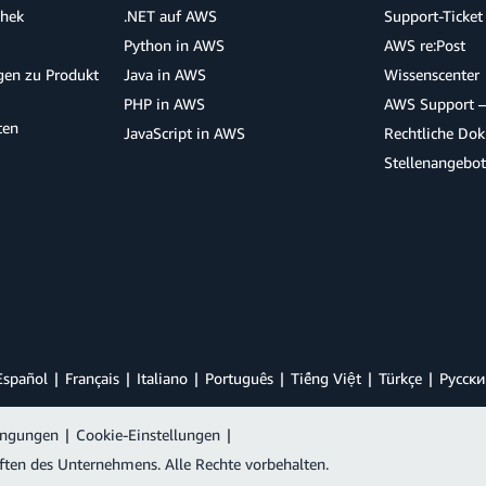
thek
.NET auf AWS
Support-Ticket
Python in AWS
AWS re:Post
agen zu Produkt
Java in AWS
Wissenscenter
PHP in AWS
AWS Support –
ten
JavaScript in AWS
Rechtliche Do
Stellenangebo
Español
Français
Italiano
Português
Tiếng Việt
Türkçe
Ρусски
ingungen
|
Cookie-Einstellungen
|
ften des Unternehmens. Alle Rechte vorbehalten.