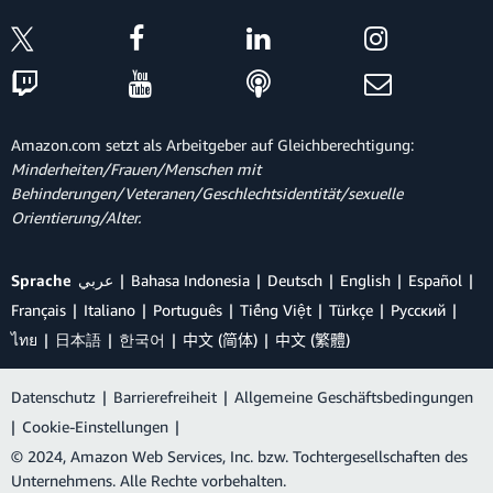
Amazon.com setzt als Arbeitgeber auf Gleichberechtigung:
Minderheiten/Frauen/Menschen mit
Behinderungen/Veteranen/Geschlechtsidentität/sexuelle
Orientierung/Alter.
Sprache
عربي
Bahasa Indonesia
Deutsch
English
Español
Français
Italiano
Português
Tiếng Việt
Türkçe
Ρусский
ไทย
日本語
한국어
中文 (简体)
中文 (繁體)
Datenschutz
|
Barrierefreiheit
|
Allgemeine Geschäftsbedingungen
|
Cookie-Einstellungen
|
© 2024, Amazon Web Services, Inc. bzw. Tochtergesellschaften des
Unternehmens. Alle Rechte vorbehalten.