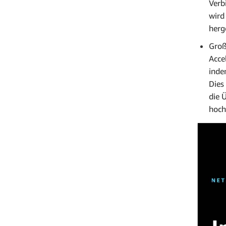
Verb
wird
herge
Groß
Acce
inde
Dies
die 
hoch