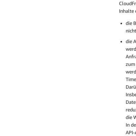
CloudFr
Inhalte 
die 
nich
die 
werd
Anfr
zum 
werd
Time
Darü
Insb
Date
redu
die 
In d
API-