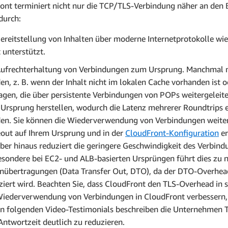
ont terminiert nicht nur die TCP/TLS-Verbindung näher an den
durch:
Bereitstellung von Inhalten über moderne Internetprotokolle wi
t unterstützt.
Aufrechterhaltung von Verbindungen zum Ursprung. Manchmal m
en, z. B. wenn der Inhalt nicht im lokalen Cache vorhanden ist od
agen, die über persistente Verbindungen von POPs weitergelei
Ursprung herstellen, wodurch die Latenz mehrerer Roundtrips en
en. Sie können die Wiederverwendung von Verbindungen weiter
out auf Ihrem Ursprung und in der
CloudFront-Konfiguration
er
ber hinaus reduziert die geringere Geschwindigkeit des Verbin
esondere bei EC2- und ALB-basierten Ursprüngen führt dies zu 
nübertragungen (Data Transfer Out, DTO), da der DTO-Overhea
ziert wird. Beachten Sie, dass CloudFront den TLS-Overhead in 
Wiederverwendung von Verbindungen in CloudFront verbessern, i
en folgenden Video-Testimonials beschreiben die Unternehmen Tin
Antwortzeit deutlich zu reduzieren.