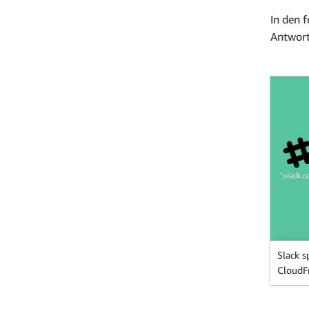
In den 
Antwort
Slack s
CloudF