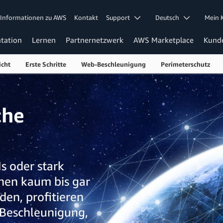
Informationen zu AWS
Kontakt
Support
Deutsch
Mein
tation
Lernen
Partnernetzwerk
AWS Marketplace
Kund
icht
Erste Schritte
Web-Beschleunigung
Perimeterschutz
che
s oder stark
nen kaum bis gar
den, profitieren
 Beschleunigung,