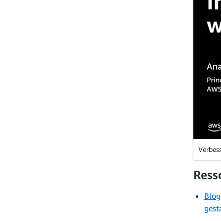
Verbess
Ress
Blog
gest