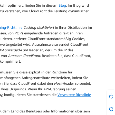
ehr optimiert, finden Sie in diesem
Blog
. Im Blog wird
zu verstehen, wie CloudFront die Leistung dynamischer
ing-Richtlinie
Caching deaktiviert
in Ihrer Distribution im
sen, von POPs eingehende Anfragen direkt an Ihren
gurieren, entfernt CloudFront standardmäßig Cookies,
 weitergeleitet wird. Ausnahmsweise sendet CloudFront
X-Forwarded-For
-Header an, der um die IP des
t von
Amazon CloudFront
. Beachten Sie, dass CloudFront,
 komprimiert.
ssen Sie diese explizit in der Richtlinie für
empfangenen Anfragenattribute weiterleiten, indem Sie
en Sie, dass CloudFront dabei den
Host
-Header so sendet,
hres Ursprungs. Wenn Ihr API-Ursprung seinen
ay, konfigurieren Sie stattdessen die
Verwaltete Richtlinie
B. dem Land des Benutzers oder Informationen über sein