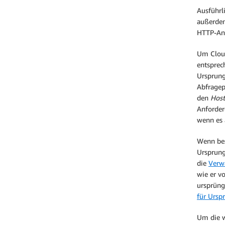
Ausführl
außerdem
HTTP-Anf
Um Cloud
entsprec
Ursprung
Abfragep
den
Host
Anforder
wenn es 
Wenn bes
Ursprung
die
Verwa
wie er v
ursprün
für Ursp
Um die w