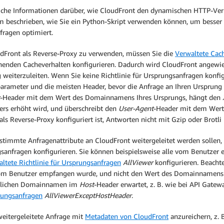
iche Informationen darüber, wie CloudFront den dynamischen HTTP-Verk
 beschrieben, wie Sie ein Python-Skript verwenden können, um besser 
ragen optimiert.
Front als Reverse-Proxy zu verwenden, müssen Sie die
Verwaltete Cach
henden Cacheverhalten konfigurieren. Dadurch wird CloudFront angewie
 weiterzuleiten. Wenn Sie keine Richtlinie für Ursprungsanfragen konfi
arameter und die meisten Header, bevor die Anfrage an Ihren Ursprung
-Header mit dem Wert des Domainnamens Ihres Ursprungs, hängt den
ers erhöht wird, und überschreibt den
User-Agent
-Header mit dem Wer
als Reverse-Proxy konfiguriert ist, Antworten nicht mit Gzip oder Brotli
timmte Anfragenattribute an CloudFront weitergeleitet werden sollen, mü
sanfragen konfigurieren. Sie können beispielsweise alle vom Benutzer 
ltete Richtlinie für Ursprungsanfragen
AllViewer
konfigurieren. Beacht
om Benutzer empfangen wurde, und nicht den Wert des Domainnamens I
glichen Domainnamen im
Host
-Header erwartet, z. B. wie bei API Gatew
rungsanfragen
AllViewerExceptHostHeader
.
eitergeleitete Anfrage mit
Metadaten von CloudFront
anzureichern, z. 