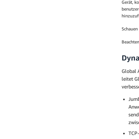
Gerät, k
benutzer
hinzuzuf
Schauen 
Beachten
Dyna
Global 
leitet 
verbess
Jumb
Anwe
send
zwis
TCP-