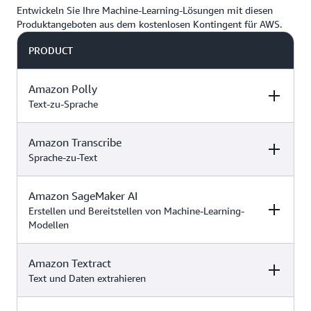
Entwickeln Sie Ihre Machine-Learning-Lösungen mit diesen
Produktangeboten aus dem kostenlosen Kontingent für AWS.
PRODUCT
Amazon Polly
Text-zu-Sprache
Amazon Transcribe
DESCRIPTION
FREE TIER OFFER
PRODUCT
DETAILS
PRICING
Sprache-zu-Text
Amazon SageMaker AI
DESCRIPTION
FREE TIER OFFER
PRODUCT
Amazon Polly
ist
DETAILS
PRICING
Erstellen und Bereitstellen von Machine-Learning-
ein Service, der
Modellen
Text in realistische
Sprachausgabe
Verwenden Sie
Amazon
verwandelt, sodass
Guthaben, um
12 Monate
Amazon Textract
DESCRIPTION
FREE TIER OFFER
PRODUCT
Transcribe
Sie sprechende
Zugriff auf
kostenlose
DETAILS
PRICING
Text und Daten extrahieren
Amazon Polly –
verwendet einen
Anwendungen und
Features im
Testversion mit
Preise
Deep-Learning-
ganz neue
dem
kostenlosen und