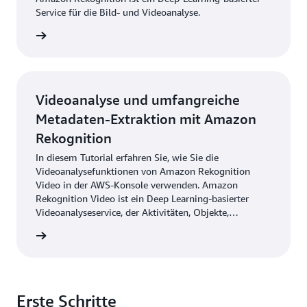
Service für die Bild- und Videoanalyse.
ationen
Videoanalyse und umfangreiche
Metadaten-Extraktion mit Amazon
Rekognition
In diesem Tutorial erfahren Sie, wie Sie die
Videoanalysefunktionen von Amazon Rekognition
Video in der AWS-Konsole verwenden. Amazon
Rekognition Video ist ein Deep Learning-basierter
Videoanalyseservice, der Aktivitäten, Objekte,
Prominente und unangemessene Inhalte erkennt.
ationen
Erste Schritte