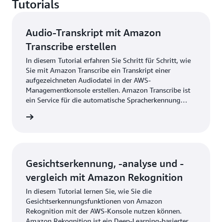
Tutorials
Audio-Transkript mit Amazon
Transcribe erstellen
In diesem Tutorial erfahren Sie Schritt für Schritt, wie
Sie mit Amazon Transcribe ein Transkript einer
aufgezeichneten Audiodatei in der AWS-
Managementkonsole erstellen. Amazon Transcribe ist
ein Service für die automatische Spracherkennung
(Automatic Speech Recognition, ASR), mit dem
ationen
Entwickler ihre Anwendungen ganz einfach um
Sprache-zu-Text-Funktionen erweitern können.
Gesichtserkennung, -analyse und -
vergleich mit Amazon Rekognition
In diesem Tutorial lernen Sie, wie Sie die
Gesichtserkennungsfunktionen von Amazon
Rekognition mit der AWS-Konsole nutzen können.
Amazon Rekognition ist ein Deep-Learning-basierter