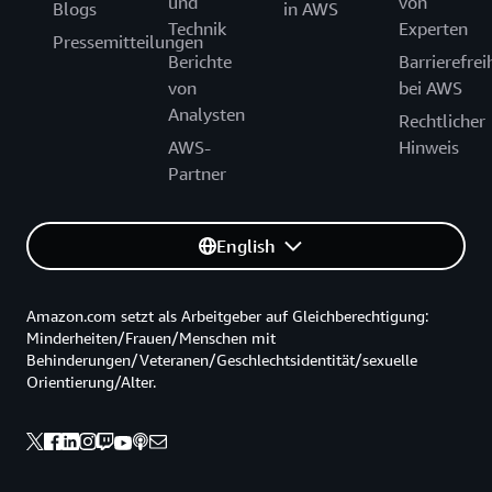
und
von
Blogs
in AWS
Technik
Experten
Pressemitteilungen
Berichte
Barrierefrei
von
bei AWS
Analysten
Rechtlicher
AWS-
Hinweis
Partner
English
Amazon.com setzt als Arbeitgeber auf Gleichberechtigung:
Minderheiten/Frauen/Menschen mit
Behinderungen/Veteranen/Geschlechtsidentität/sexuelle
Orientierung/Alter.