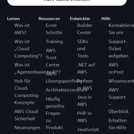
Teilnehmer mit einem Badge eine Einladung, der
vorbereitet und von einem Pädagogen
Online-Schulungsressourcen zum Selbststudium,
Emerging Talent Community beizutreten. Dort
unterstützt werden soll. AWS Educate bietet
die Ihnen helfen, Ihre Cloud-Fähigkeiten zu
können sie an Herausforderungen teilnehmen,
Schulungen zum Selbststudium und Ressourcen
erlernen, zu üben und zu bewerten, ohne ein
Lernen
Ressourcen
Entwickler
Hilfe
um Punkte zu sammeln, die gegen Prämien wie
für Cloud-Neulinge, einschließlich praktischer
Amazon-Konto erstellen zu müssen.
Was ist
Erste
Builder
Kontaktiere
digitale Hintergründe und vergünstigte
Übungen in der AWS-Managementkonsole.
AWS?
Schritte
Center
Sie uns
Gutscheine für AWS-Zertifizierungsprüfungen
Was ist
Training
SDKs
Support-
eingelöst werden können. *Alle Prämien können
„Cloud
und
Ticket
sich ändern.
AWS
Computing“?
Tools
aufgeben
Trust
Was ist
Center
.NET auf
AWS
„Agentenbasierte KI“?
AWS
re:Post
AWS-
Hub für
Lösungsportfolio
Python
Wissenscen
Cloud-
in AWS
Architekturzentrum
AWS
Computing-
Java in
Support
Häufig
Konzepte
AWS
–
gestellte
AWS Cloud
Überblick
Fragen
PHP in
Sicherheit
zu
AWS
Erhalten
Neuerungen
Produkt
Sie Hilfe
JavaScript