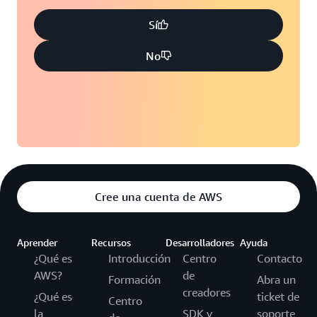
Sí
No
Cree una cuenta de AWS
Aprender
Recursos
Desarrolladores
Ayuda
¿Qué es
Introducción
Centro
Contacto
AWS?
de
Formación
Abra un
creadores
¿Qué es
ticket de
Centro
la
SDK y
soporte