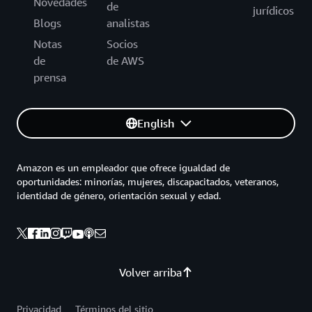
Novedades
de
jurídicos
Blogs
analistas
Notas
Socios
de
de AWS
prensa
English
Amazon es un empleador que ofrece igualdad de
oportunidades: minorías, mujeres, discapacitados, veteranos,
identidad de género, orientación sexual y edad.
Volver arriba
Privacidad
Términos del sitio