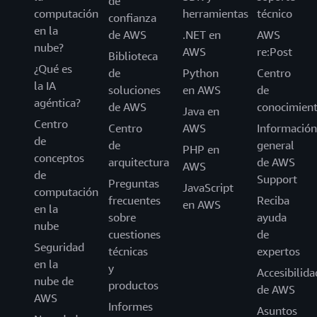
de
computación
herramientas
técnico
confianza
en la
de AWS
.NET en
AWS
nube?
AWS
re:Post
Biblioteca
¿Qué es
de
Python
Centro
la IA
soluciones
en AWS
de
agéntica?
de AWS
conocimien
Java en
Centro
Centro
AWS
Información
de
de
general
PHP en
conceptos
arquitectura
de AWS
AWS
de
Support
Preguntas
JavaScript
computación
frecuentes
Reciba
en AWS
en la
sobre
ayuda
nube
cuestiones
de
Seguridad
técnicas
expertos
en la
y
Accesibilida
nube de
productos
de AWS
AWS
Informes
Asuntos