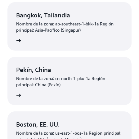
Bangkok, Tailandia
Nombre de la zona: ap-southeast-1-bkk-1a Región
principal: Asia-Pacífico (Singapur)
ducción
Pekín, China
Nombre de la zona: cn-north-1-pkx-1a Región
principal: China (Pekín)
ducción
Boston, EE. UU.
Nombre de la zona: us-east-1-bos-1a Región principal: