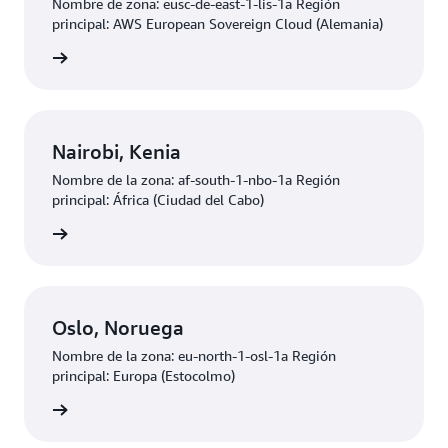
Nombre de zona: eusc-de-east-1-lis-1a Región
principal: AWS European Sovereign Cloud (Alemania)
olicitud
Nairobi, Kenia
Nombre de la zona: af-south-1-nbo-1a Región
principal: África (Ciudad del Cabo)
olicitud
Oslo, Noruega
Nombre de la zona: eu-north-1-osl-1a Región
principal: Europa (Estocolmo)
olicitud