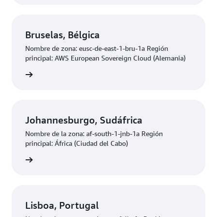
Bruselas, Bélgica
Nombre de zona: eusc-de-east-1-bru-1a Región
principal: AWS European Sovereign Cloud (Alemania)
olicitud
Johannesburgo, Sudáfrica
Nombre de la zona: af-south-1-jnb-1a Región
principal: África (Ciudad del Cabo)
olicitud
Lisboa, Portugal