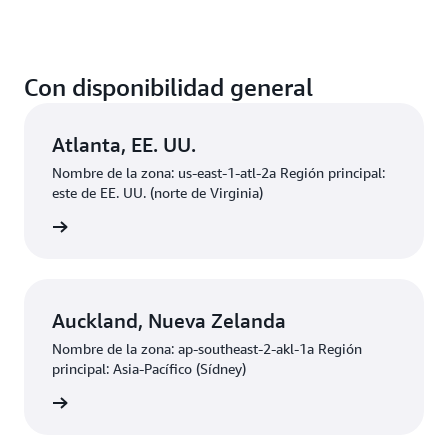
Con disponibilidad general
Atlanta, EE. UU.
Nombre de la zona: us-east-1-atl-2a Región principal:
este de EE. UU. (norte de Virginia)
ducción
Auckland, Nueva Zelanda
Nombre de la zona: ap-southeast-2-akl-1a Región
principal: Asia-Pacífico (Sídney)
ducción