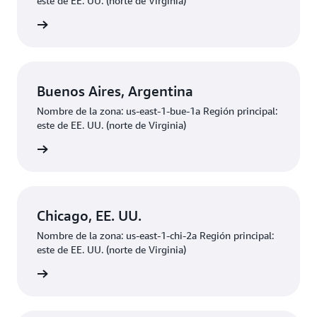
este de EE. UU. (norte de Virginia)
ducción
Buenos Aires, Argentina
Nombre de la zona: us-east-1-bue-1a Región principal:
este de EE. UU. (norte de Virginia)
ducción
Chicago, EE. UU.
Nombre de la zona: us-east-1-chi-2a Región principal:
este de EE. UU. (norte de Virginia)
ducción