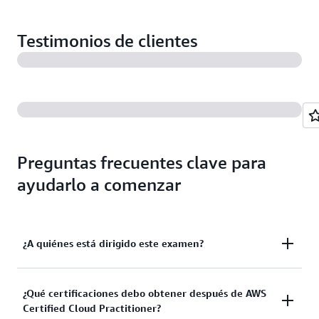
Testimonios de clientes
Preguntas frecuentes clave para
ayudarlo a comenzar
¿A quiénes está dirigido este examen?
El examen está diseñado para candidatos no
¿Qué certificaciones debo obtener después de AWS
Certified Cloud Practitioner?
familiarizados con la nube que puede que no tengan