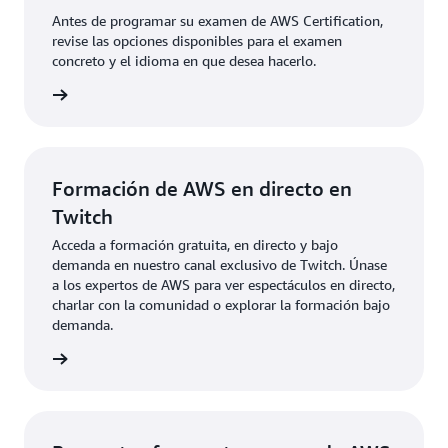
ritmo es gratuita durante el período beta, que
comunicarse de manera más eficaz con los equipos
Antes de programar su examen de AWS Certification,
finaliza a finales de julio de 2025. No se necesita
técnicos y los clientes.
revise las opciones disponibles para el examen
preparación ni examen para esta opción de
concreto y el idioma en que desea hacerlo.
recertificación basada en juegos.
xámenes
Apruebe la versión más reciente del examen AWS
Certified Cloud Practitioner
Apruebe un examen de nivel Associate o
Professional
Formación de AWS en directo en
Twitch
Acceda a formación gratuita, en directo y bajo
demanda en nuestro canal exclusivo de Twitch. Únase
a los expertos de AWS para ver espectáculos en directo,
charlar con la comunidad o explorar la formación bajo
demanda.
rmación