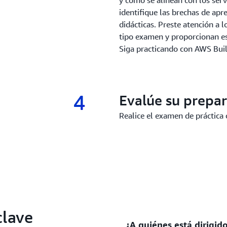
y cómo se alinean con los ser
identifique las brechas de apr
didácticas. Preste atención a 
tipo examen y proporcionan es
Siga practicando con AWS Bui
4
4.
Evalúe su prepa
Realice el examen de práctica 
clave
¿A quiénes está dirigi