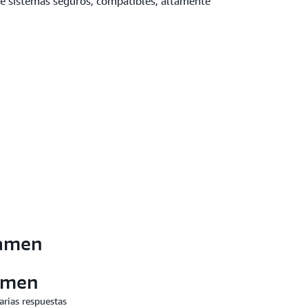
de sistemas seguros, compatibles, altamente
xamen
amen
arias respuestas