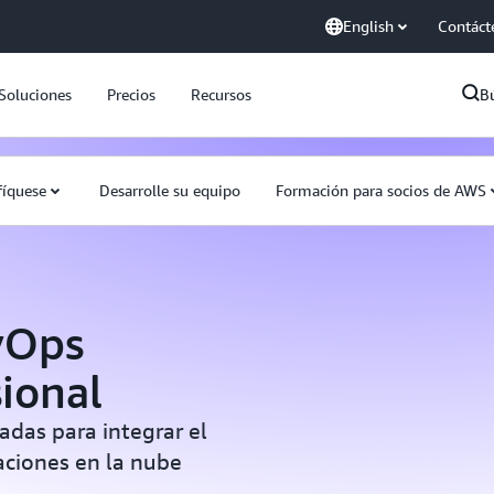
English
Contáct
Soluciones
Precios
Recursos
B
fíquese
Desarrolle su equipo
Formación para socios de AWS
vOps
sional
das para integrar el
aciones en la nube