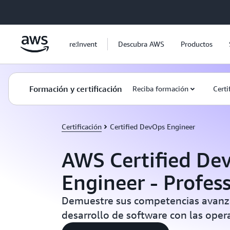
Saltar al contenido principal
re:Invent
Descubra AWS
Productos
Formación y certificación
Reciba formación
Certi
Certificación
Certified DevOps Engineer
AWS Certified De
Engineer - Profes
Demuestre sus competencias avanza
desarrollo de software con las oper