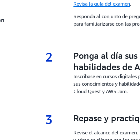
Revisa la guía del examen
.
Responda al conjunto de pregun
en
para familiarizarse con las p
2
2.
Ponga al día sus
habilidades de 
Inscríbase en cursos digitales
sus conocimientos y habilidad
Cloud Quest y AWS Jam.
3
3.
Repase y practi
Revise el alcance del examen