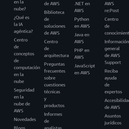
en la
de AWS
.NET en
AWS
nube?
AWS
re:Post
Biblioteca
¿Qué es
de
Python
Centro
la IA
soluciones
en AWS
de
agéntica?
de AWS
conocimien
Java en
Centro
Centro
AWS
Información
de
de
general
PHP en
conceptos
arquitectura
de AWS
AWS
de
Support
Preguntas
JavaScript
computación
frecuentes
Reciba
en AWS
en la
sobre
ayuda
nube
cuestiones
de
Seguridad
técnicas
expertos
en la
y
Accesibilida
nube de
productos
de AWS
AWS
Informes
Asuntos
Novedades
de
jurídicos
Blogs
analistas