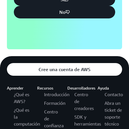
No
Cree una cuenta de AWS
Aprender
Recursos
Desarrolladores
Ayuda
¿Qué es
Introducción
Centro
Contacto
AWS?
de
Formación
Abra un
creadores
¿Qué es
ticket de
Centro
la
SDK y
soporte
de
computación
herramientas
técnico
confianza