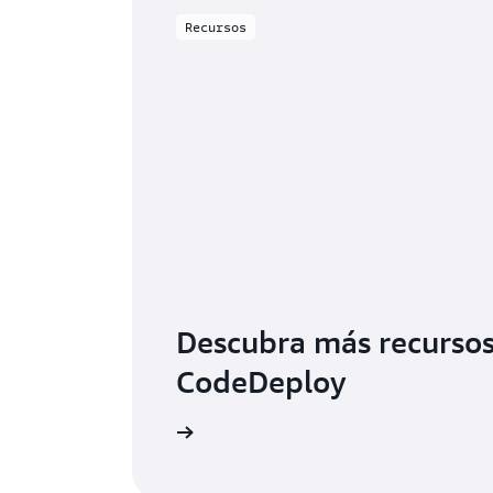
Recursos
Descubra más recurso
CodeDeploy
e la página de recursos