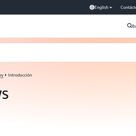
English
Contáct
B
oy
Introducción
WS