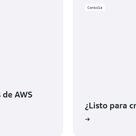
Consola
s de AWS
¿Listo para c
Introducción a AWS CodeDeploy