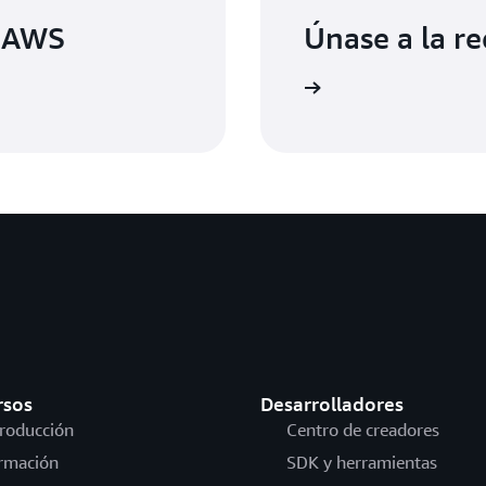
e AWS
Únase a la r
Potencie su organización
rsos
Desarrolladores
troducción
Centro de creadores
rmación
SDK y herramientas