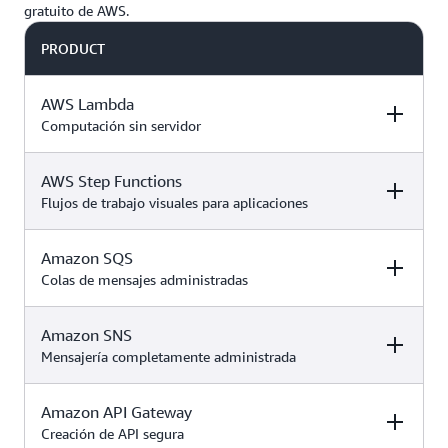
gratuito de AWS.
PRODUCT
AWS Lambda
Computación sin servidor
AWS Step Functions
DESCRIPTION
FREE TIER OFFER
PRODUCT
DETAILS
PRICING
Flujos de trabajo visuales para aplicaciones
Amazon SQS
DESCRIPTION
FREE TIER OFFER
PRODUCT
Este servicio
DETAILS
PRICING
Colas de mensajes administradas
siempre gratis
está disponible en
los
planes
Amazon SNS
DESCRIPTION
FREE TIER OFFER
PRODUCT
Este servicio
gratuito o de
DETAILS
PRICING
Mensajería completamente administrada
siempre gratis
. Use sus
pago
está disponible en
créditos para
AWS Lambda
es
los
planes
evaluar el servicio
Amazon API Gateway
DESCRIPTION
FREE TIER OFFER
PRODUCT
Este servicio
un servicio de
gratuito o de
más allá de estos
DETAILS
PRICING
Creación de API segura
AWS Step
siempre gratis
computación que
. Use sus
pago
límites mensuales: