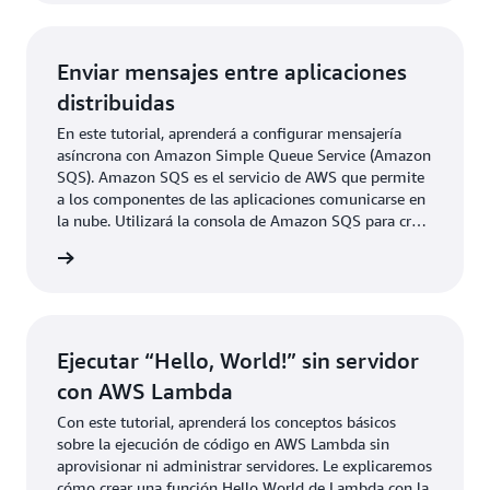
a los usuarios registrarse en el servicio e iniciar sesión
antes de solicitar paseos.
Enviar mensajes entre aplicaciones
distribuidas
En este tutorial, aprenderá a configurar mensajería
asíncrona con Amazon Simple Queue Service (Amazon
SQS). Amazon SQS es el servicio de AWS que permite
a los componentes de las aplicaciones comunicarse en
la nube. Utilizará la consola de Amazon SQS para crear
y configurar una cola de mensajes, enviar un mensaje,
rmación
recibir y eliminar dicho mensaje y, a continuación,
eliminar la cola.
Ejecutar “Hello, World!” sin servidor
con AWS Lambda
Con este tutorial, aprenderá los conceptos básicos
sobre la ejecución de código en AWS Lambda sin
aprovisionar ni administrar servidores. Le explicaremos
cómo crear una función Hello World de Lambda con la