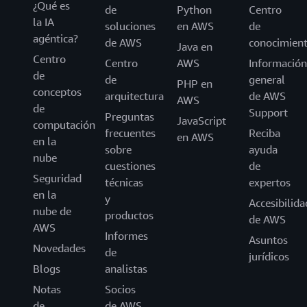
¿Qué es
de
Python
Centro
la IA
soluciones
en AWS
de
agéntica?
de AWS
conocimien
Java en
Centro
Centro
AWS
Información
de
de
general
PHP en
conceptos
arquitectura
de AWS
AWS
de
Support
Preguntas
JavaScript
computación
frecuentes
Reciba
en AWS
en la
sobre
ayuda
nube
cuestiones
de
Seguridad
técnicas
expertos
en la
y
Accesibilida
nube de
productos
de AWS
AWS
Informes
Asuntos
Novedades
de
jurídicos
Blogs
analistas
Notas
Socios
de
de AWS