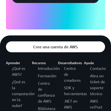
Cree una cuenta de AWS
Aprender
Recursos
Desarrolladores
Ayuda
¿Qué es
Introducción
Centro
Contacto
AWS?
de
Formación
Abra un
creadores
¿Qué es
ticket de
Centro
la
SDK y
soporte
de
computación
herramientas
técnico
confianza
en la
de AWS
.NET en
AWS
nube?
AWS
re:Post
Biblioteca