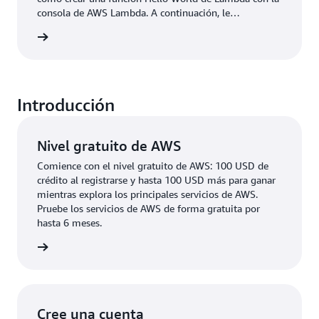
consola de AWS Lambda. A continuación, le
mostraremos cómo invocar la función de Lambda de
rmación
forma manual con datos de eventos de muestra y
examinaremos las métricas de salida.
Introducción
Nivel gratuito de AWS
Comience con el nivel gratuito de AWS: 100 USD de
crédito al registrarse y hasta 100 USD más para ganar
mientras explora los principales servicios de AWS.
Pruebe los servicios de AWS de forma gratuita por
hasta 6 meses.
rmación
Cree una cuenta