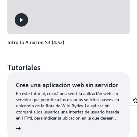
Intro to Amazon S3 (4:32)
Tutoriales
Cree una aplicación web sin servidor
En este tutorial, creará una sencilla aplicación web sin
servidor que permite a los usuarios solicitar paseos en
unicornio de la flota de Wild Rydes. La aplicación
otorgará a los usuarios una interfaz de usuario basada
en HTML para indicar la ubicación en la que desean
que se los recoja y, también, interactuará en el backend
rmación
con un servicio web RESTful para enviar la solicitud y
un unicornio cercano. La aplicación también permitirá