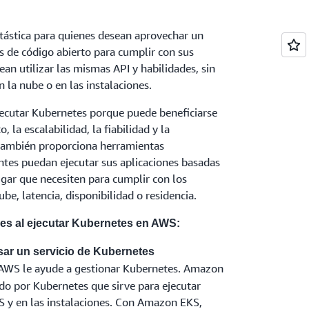
tástica para quienes desean aprovechar un
s de código abierto para cumplir con sus
ean utilizar las mismas API y habilidades, sin
 la nube o en las instalaciones.
jecutar Kubernetes porque puede beneficiarse
, la escalabilidad, la fiabilidad y la
también proporciona herramientas
entes puedan ejecutar sus aplicaciones basadas
gar que necesiten para cumplir con los
ube, latencia, disponibilidad o residencia.
ción del plano de control únicos (por ejemplo,
les al ejecutar Kubernetes en AWS:
servidor de la API u obtener acceso a etcd por
azon EKS no puede cumplir.
sar un servicio de Kubernetes
e AWS le ayude a gestionar Kubernetes. Amazon
do por Kubernetes que sirve para ejecutar
 y en las instalaciones. Con Amazon EKS,