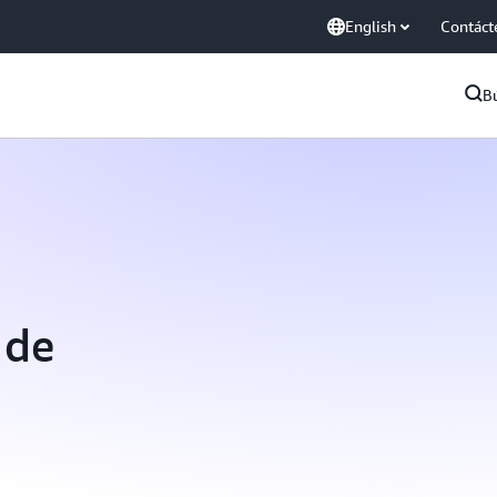
English
Contáct
B
 de