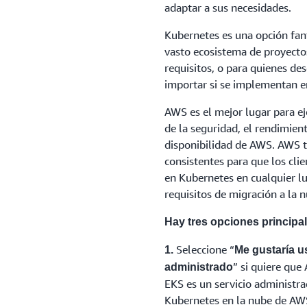
adaptar a sus necesidades.
Kubernetes es una opción fan
vasto ecosistema de proyecto
requisitos, o para quienes des
importar si se implementan en
AWS es el mejor lugar para e
de la seguridad, el rendimiento
disponibilidad de AWS. AWS 
consistentes para que los cli
en Kubernetes en cualquier lu
requisitos de migración a la n
Tiene requisitos de configura
Hay tres opciones principa
personalizar las opciones del 
motivos específicos) que Am
Seleccione “
1.
Me gustaría u
” si quiere qu
administrado
Seleccionar
EKS es un servicio administra
Kubernetes en la nube de AWS