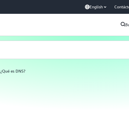
English
Contáct
B
¿Qué es DNS?