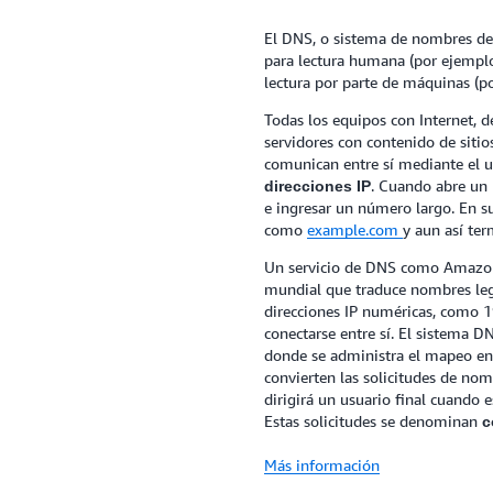
El DNS, o sistema de nombres de
para lectura humana (por ejempl
lectura por parte de máquinas (po
Todas los equipos con Internet, de
servidores con contenido de siti
comunican entre sí mediante el 
. Cuando abre un 
direcciones IP
e ingresar un número largo. En s
como
example.com
y aun así ter
Un servicio de DNS como Amazon R
mundial que traduce nombres le
direcciones IP numéricas, como 19
conectarse entre sí. El sistema 
donde se administra el mapeo en
convierten las solicitudes de nom
dirigirá un usuario final cuando
Estas solicitudes se denominan
c
Más información