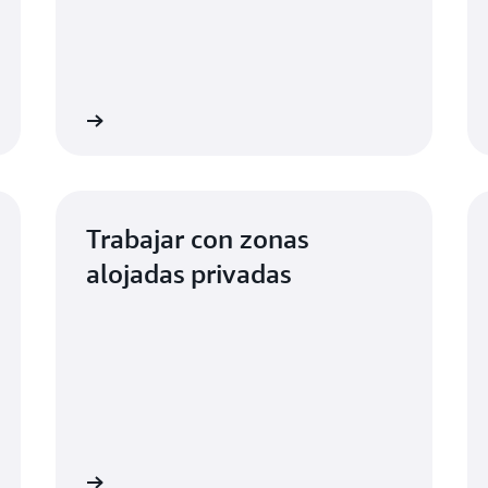
nformación
Más informaci
Trabajar con zonas
alojadas privadas
nformación
Más informaci