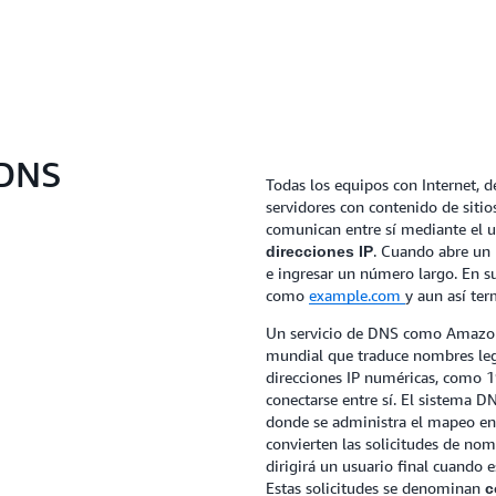
 DNS
Todas los equipos con Internet, de
servidores con contenido de siti
comunican entre sí mediante el 
. Cuando abre un 
direcciones IP
e ingresar un número largo. En s
como
example.com
y aun así ter
Un servicio de DNS como Amazon R
mundial que traduce nombres le
direcciones IP numéricas, como 19
conectarse entre sí. El sistema 
donde se administra el mapeo en
convierten las solicitudes de nom
dirigirá un usuario final cuando
Estas solicitudes se denominan
c