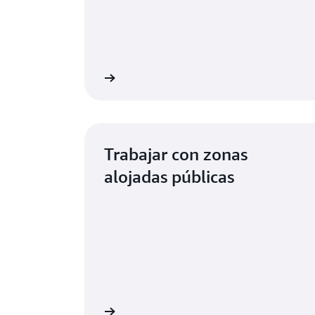
Más información
Más i
Trabajar con zonas
alojadas públicas
Más información
Más i