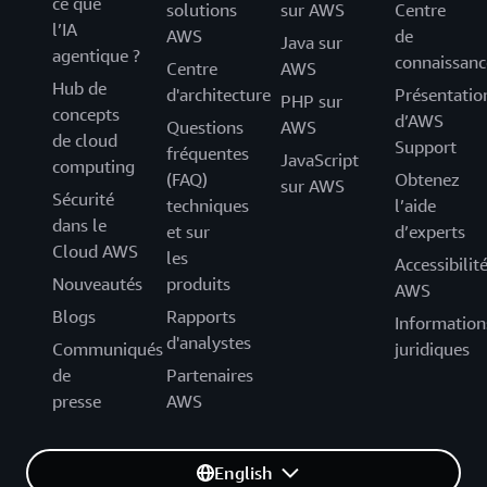
ce que
solutions
sur AWS
Centre
l’IA
AWS
de
Java sur
agentique ?
connaissanc
Centre
AWS
Hub de
d'architecture
Présentatio
PHP sur
concepts
d’AWS
Questions
AWS
de cloud
Support
fréquentes
JavaScript
computing
(FAQ)
Obtenez
sur AWS
Sécurité
techniques
l’aide
dans le
et sur
d’experts
Cloud AWS
les
Accessibilit
Nouveautés
produits
AWS
Blogs
Rapports
Information
d'analystes
Communiqués
juridiques
de
Partenaires
presse
AWS
English