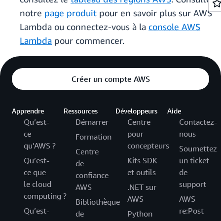
notre
page produit
pour en savoir plus sur AWS
Lambda ou connectez-vous à la
console AWS
Lambda
pour commencer.
Créer un compte AWS
Apprendre
Ressources
Développeurs
Aide
Qu’est-
Démarrer
Centre
Contactez-
ce
pour
nous
Formation
qu’AWS ?
concepteurs
Soumettez
Centre
Qu’est-
Kits SDK
un ticket
de
ce que
et outils
de
confiance
le cloud
support
AWS
.NET sur
computing ?
AWS
AWS
Bibliothèque
Qu’est-
re:Post
de
Python