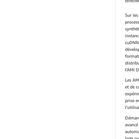
direct
Sur les
proces
synthét
instan
cuDNN 7
dévelo
format
distri
l'AMI 
Les AMI
et de c
expérim
prise e
l'utili
Démarr
avancé
automat
liste c