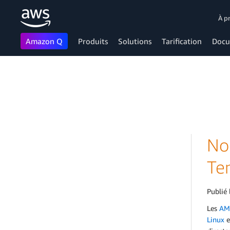
À p
Amazon Q
Produits
Solutions
Tarification
Docu
Passer au contenu principal
No
Te
Publié 
Les
AM
Linux
e