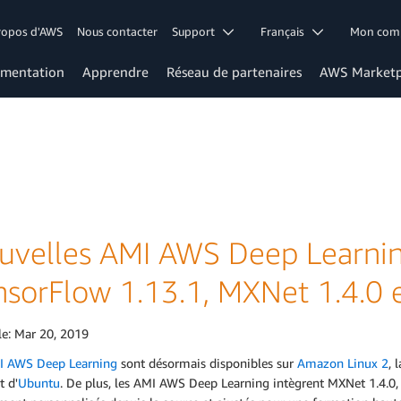
ropos d'AWS
Nous contacter
Support
Français
Mon co
mentation
Apprendre
Réseau de partenaires
AWS Marketp
uvelles AMI AWS Deep Learnin
nsorFlow 1.13.1, MXNet 1.4.0 e
le:
Mar 20, 2019
I AWS Deep Learning
sont désormais disponibles sur
Amazon Linux 2
, 
t d'
Ubuntu
. De plus, les AMI AWS Deep Learning intègrent MXNet 1.4.0, 