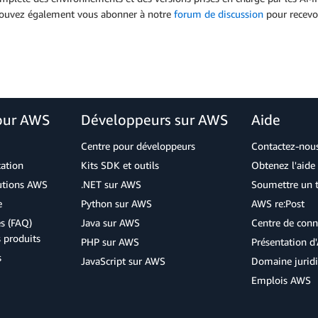
ouvez également vous abonner à notre
forum de discussion
pour recevo
our AWS
Développeurs sur AWS
Aide
Centre pour développeurs
Contactez-nou
cation
Kits SDK et outils
Obtenez l'aide 
lutions AWS
.NET sur AWS
Soumettre un t
e
Python sur AWS
AWS re:Post
s (FAQ)
Java sur AWS
Centre de conn
s produits
PHP sur AWS
Présentation 
s
JavaScript sur AWS
Domaine jurid
Emplois AWS