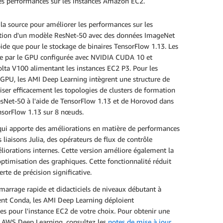
utes performances sur les instances Amazon EC2.
la source pour améliorer les performances sur les
mation d'un modèle ResNet-50 avec des données ImageNet
pide que pour le stockage de binaires TensorFlow 1.13. Les
e par le GPU configurée avec NVIDIA CUDA 10 et
lta V100 alimentant les instances EC2 P3. Pour les
GPU, les AMI Deep Learning intègrent une structure de
liser efficacement les topologies de clusters de formation
sNet-50 à l'aide de TensorFlow 1.13 et de Horovod dans
nsorFlow 1.13 sur 8 nœuds.
ui apporte des améliorations en matière de performances
s liaisons Julia, des opérateurs de flux de contrôle
iorations internes. Cette version améliore également la
timisation des graphiques. Cette fonctionnalité réduit
rte de précision significative.
rrage rapide et didacticiels de niveaux débutant à
ent Conda, les AMI Deep Learning déploient
s pour l'instance EC2 de votre choix. Pour obtenir une
I AWS Deep Learning, consultez les
notes de mise à jour
.