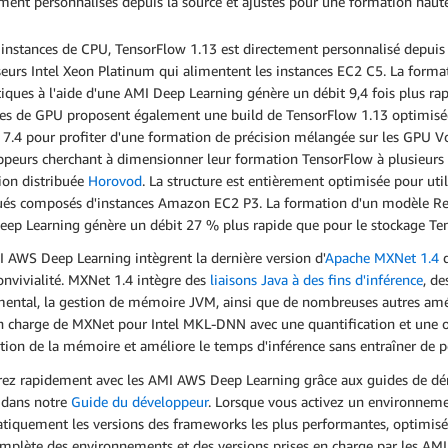
ement personnalisés depuis la source et ajustés pour une formation ha
 instances de CPU, TensorFlow 1.13 est directement personnalisé depuis 
seurs Intel Xeon Platinum qui alimentent les instances EC2 C5. La for
iques à l'aide d'une AMI Deep Learning génère un débit 9,4 fois plus ra
ces de GPU proposent également une build de TensorFlow 1.13 optimisé
.4 pour profiter d'une formation de précision mélangée sur les GPU Vo
ppeurs cherchant à dimensionner leur formation TensorFlow à plusieurs 
ion distribuée
Horovod
. La structure est entièrement optimisée pour uti
bués composés d'instances Amazon EC2 P3. La formation d'un modèle Re
Deep Learning génère un débit 27 % plus rapide que pour le stockage Te
 AWS Deep Learning intègrent la dernière version d'
Apache MXNet 1.4
q
onvivialité. MXNet 1.4 intègre des
liaisons Java à des fins d'inférence
, de
ental, la gestion de mémoire JVM, ainsi que de nombreuses autres amél
n charge de MXNet pour Intel MKL-DNN avec une quantification et une op
sation de la mémoire et améliore le temps d'inférence sans entraîner de pe
ez rapidement avec les AMI AWS Deep Learning grâce aux guides de déma
 dans notre
Guide du développeur
. Lorsque vous activez un environnem
iquement les versions des frameworks les plus performantes, optimisée
omplète des environnements et des versions prises en charge par les AM