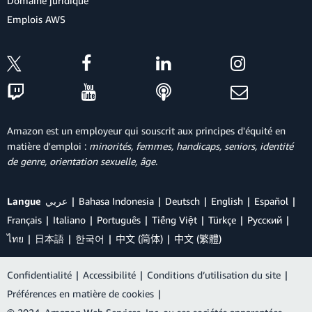
Domaine juridique
Emplois AWS
Amazon est un employeur qui souscrit aux principes d'équité en
matière d'emploi :
minorités, femmes, handicaps, seniors, identité
de genre, orientation sexuelle, âge
.
Langue
عربي
Bahasa Indonesia
Deutsch
English
Español
Français
Italiano
Português
Tiếng Việt
Türkçe
Ρусский
ไทย
日本語
한국어
中文 (简体)
中文 (繁體)
Confidentialité
|
Accessibilité
|
Conditions d’utilisation du site
|
Préférences en matière de cookies
|