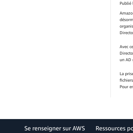
Publié 
Amazon 
désorma
organis
Directo
Avec ce
Directo
un AD 
La pris
fichier
Pour en
Se renseigner sur AWS
Ressources p