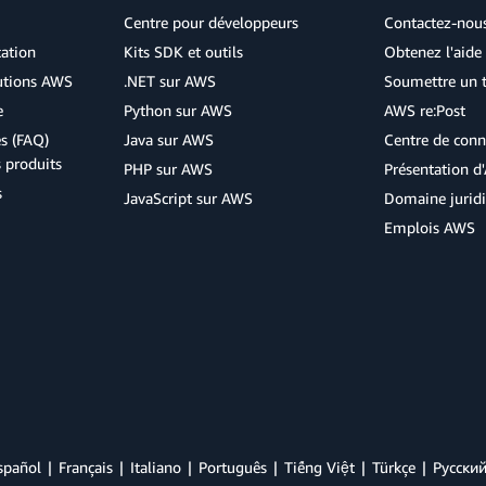
Centre pour développeurs
Contactez-nou
cation
Kits SDK et outils
Obtenez l'aide 
lutions AWS
.NET sur AWS
Soumettre un t
e
Python sur AWS
AWS re:Post
s (FAQ)
Java sur AWS
Centre de conn
s produits
PHP sur AWS
Présentation 
s
JavaScript sur AWS
Domaine jurid
Emplois AWS
spañol
Français
Italiano
Português
Tiếng Việt
Türkçe
Ρусски