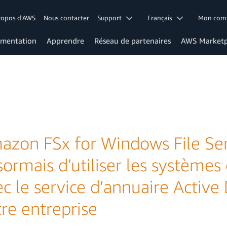
ropos d'AWS
Nous contacter
Support
Français
Mon co
mentation
Apprendre
Réseau de partenaires
AWS Marketp
azon FSx for Windows File Se
ormais d’utiliser les systèmes
c le service d’annuaire Active
re entreprise