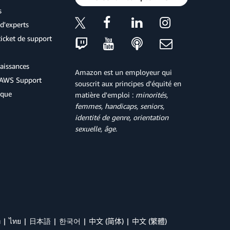
s
d'experts
icket de support
aissances
Amazon est un employeur qui
d'AWS Support
souscrit aux principes d'équité en
ique
matière d'emploi :
minorités,
femmes, handicaps, seniors,
identité de genre, orientation
sexuelle, âge
.
й
ไทย
日本語
한국어
中文 (简体)
中文 (繁體)