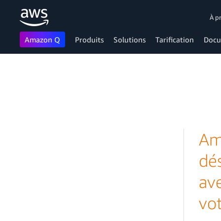
À p
Amazon Q
Produits
Solutions
Tarification
Docu
Passer au contenu principal
Am
dés
ave
vot