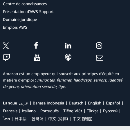
Centre de connaissances
Présentation d'AWS Support
Domaine juridique
Emplois AWS
Amazon est un employeur qui souscrit aux principes d'équité en
matière d'emploi :
minorités, femmes, handicaps, seniors, identité
de genre, orientation sexuelle, âge
.
Langue
عربي
Bahasa Indonesia
Deutsch
English
Español
Français
Italiano
Português
Tiếng Việt
Türkçe
Ρусский
ไทย
日本語
한국어
中文 (简体)
中文 (繁體)