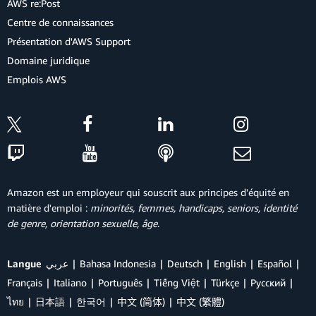
AWS re:Post
Centre de connaissances
Présentation d'AWS Support
Domaine juridique
Emplois AWS
Amazon est un employeur qui souscrit aux principes d'équité en
matière d'emploi :
minorités, femmes, handicaps, seniors, identité
de genre, orientation sexuelle, âge
.
Langue
عربي
Bahasa Indonesia
Deutsch
English
Español
Français
Italiano
Português
Tiếng Việt
Türkçe
Ρусский
ไทย
日本語
한국어
中文 (简体)
中文 (繁體)