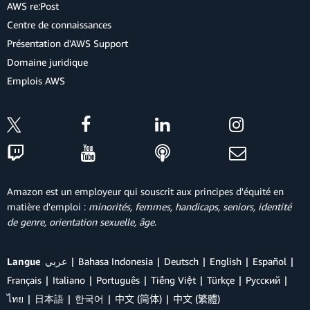
AWS re:Post
Centre de connaissances
Présentation d'AWS Support
Domaine juridique
Emplois AWS
Amazon est un employeur qui souscrit aux principes d'équité en
matière d'emploi :
minorités, femmes, handicaps, seniors, identité
de genre, orientation sexuelle, âge
.
Langue
عربي
Bahasa Indonesia
Deutsch
English
Español
Français
Italiano
Português
Tiếng Việt
Türkçe
Ρусский
ไทย
日本語
한국어
中文 (简体)
中文 (繁體)