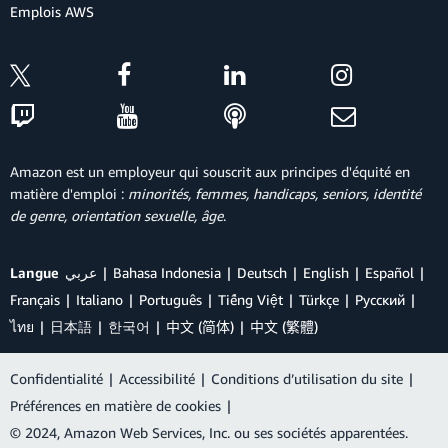
Emplois AWS
Amazon est un employeur qui souscrit aux principes d'équité en
matière d'emploi :
minorités, femmes, handicaps, seniors, identité
de genre, orientation sexuelle, âge
.
Langue
عربي
Bahasa Indonesia
Deutsch
English
Español
Français
Italiano
Português
Tiếng Việt
Türkçe
Ρусский
ไทย
日本語
한국어
中文 (简体)
中文 (繁體)
Confidentialité
|
Accessibilité
|
Conditions d’utilisation du site
|
Préférences en matière de cookies
|
© 2024, Amazon Web Services, Inc. ou ses sociétés apparentées.