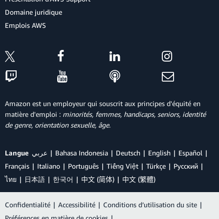
Domaine juridique
Emplois AWS
Amazon est un employeur qui souscrit aux principes d'équité en
matière d'emploi :
minorités, femmes, handicaps, seniors, identité
de genre, orientation sexuelle, âge
.
Langue
عربي
Bahasa Indonesia
Deutsch
English
Español
Français
Italiano
Português
Tiếng Việt
Türkçe
Ρусский
ไทย
日本語
한국어
中文 (简体)
中文 (繁體)
Confidentialité
|
Accessibilité
|
Conditions d’utilisation du site
|
Préférences en matière de cookies
|