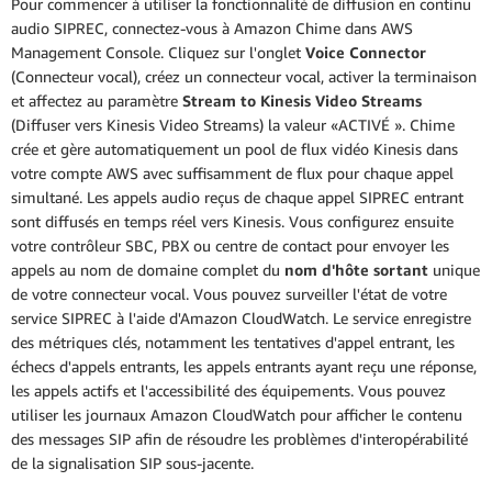
Pour commencer à utiliser la fonctionnalité de diffusion en continu
audio SIPREC, connectez-vous à Amazon Chime dans AWS
Management Console. Cliquez sur l'onglet
Voice Connector
(Connecteur vocal), créez un connecteur vocal, activer la terminaison
et affectez au paramètre
Stream to Kinesis Video Streams
(Diffuser vers Kinesis Video Streams) la valeur «ACTIVÉ ». Chime
crée et gère automatiquement un pool de flux vidéo Kinesis dans
votre compte AWS avec suffisamment de flux pour chaque appel
simultané. Les appels audio reçus de chaque appel SIPREC entrant
sont diffusés en temps réel vers Kinesis. Vous configurez ensuite
votre contrôleur SBC, PBX ou centre de contact pour envoyer les
appels au nom de domaine complet du
nom d'hôte sortant
unique
de votre connecteur vocal. Vous pouvez surveiller l'état de votre
service SIPREC à l'aide d'Amazon CloudWatch. Le service enregistre
des métriques clés, notamment les tentatives d'appel entrant, les
échecs d'appels entrants, les appels entrants ayant reçu une réponse,
les appels actifs et l'accessibilité des équipements. Vous pouvez
utiliser les journaux Amazon CloudWatch pour afficher le contenu
des messages SIP afin de résoudre les problèmes d'interopérabilité
de la signalisation SIP sous-jacente.