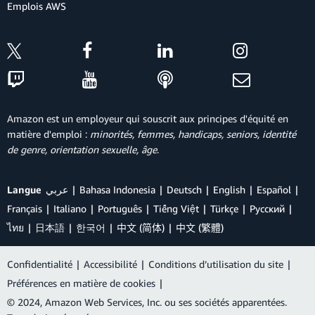
Emplois AWS
Amazon est un employeur qui souscrit aux principes d'équité en
matière d'emploi :
minorités, femmes, handicaps, seniors, identité
de genre, orientation sexuelle, âge
.
Langue
عربي
Bahasa Indonesia
Deutsch
English
Español
Français
Italiano
Português
Tiếng Việt
Türkçe
Ρусский
ไทย
日本語
한국어
中文 (简体)
中文 (繁體)
Confidentialité
|
Accessibilité
|
Conditions d’utilisation du site
|
Préférences en matière de cookies
|
© 2024, Amazon Web Services, Inc. ou ses sociétés apparentées.