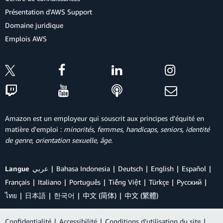
Présentation d'AWS Support
Domaine juridique
Emplois AWS
Amazon est un employeur qui souscrit aux principes d'équité en
matière d'emploi :
minorités, femmes, handicaps, seniors, identité
de genre, orientation sexuelle, âge
.
Langue
عربي
Bahasa Indonesia
Deutsch
English
Español
Français
Italiano
Português
Tiếng Việt
Türkçe
Ρусский
ไทย
日本語
한국어
中文 (简体)
中文 (繁體)
Confidentialité
|
Accessibilité
|
Conditions d’utilisation du site
|