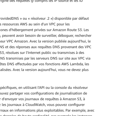
gine des requêtes (y compris les IP source et les ID
ovidedDNS » ou « résolveur .2 ») disponible par défaut
 ressources AWS au sein d'un VPC pour les
zones d'hébergement privées sur Amazon Route 53. Les
 peuvent avoir besoin de surveiller, déboguer, rechercher
leur VPC Amazon. Avec la version publiée aujourd'hui, le
 DNS et des réponses aux requêtes DNS provenant des VPC
53, résolues sur l'Internet public ou transmises à des
DNS transmises par les serveurs DNS sur site aux VPC via
uêtes DNS effectuées par vos fonctions AWS Lambda, les
isées. Avec la version aujourd'hui, vous ne devez plus
écifiques, en utilisant l'API ou la console du résolveur
ouvez partager vos configurations de journalisation de
r d'envoyer vos journaux de requêtes à Amazon S3, à
 les journaux à CloudWatch, vous pouvez configurer
rnaux en informations plus exploitables. Par exemple, avec
es données de haute cardinalité, par exemple les instances