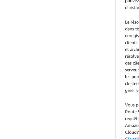
pouvez 
d'insta
Le rés
dans t
enregi
clients
et arch
résolv
des cli
serveur
les po
cluster
gérer v
Vous po
Route 5
requête
Amazon
CloudWa
CloudW