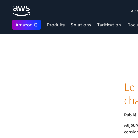
À p
Amazon Q
Produits
Solutions
Tarification
Docu
Passer au contenu principal
Le
ch
Publié 
Aujourd
consign