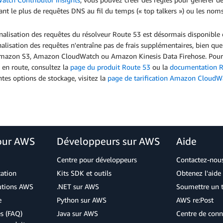
ant le plus de requêtes DNS au fil du temps (« top talkers ») ou les n
nalisation des requêtes du résolveur Route 53 est désormais disponible
nalisation des requêtes n'entraîne pas de frais supplémentaires, bien que
mazon S3, Amazon CloudWatch ou Amazon Kinesis Data Firehose. Pour en 
 en route, consultez la
page du produit Route 53
ou la
documentation R
ntes options de stockage, visitez la
page de tarification Amazon CloudW
our AWS
Développeurs sur AWS
Aide
Centre pour développeurs
Contactez-nou
cation
Kits SDK et outils
Obtenez l'aide 
lutions AWS
.NET sur AWS
Soumettre un t
e
Python sur AWS
AWS re:Post
s (FAQ)
Java sur AWS
Centre de conn