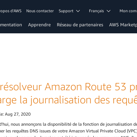
ropos d'AWS
Nous contacter
Support
Français
Mon co
mentation
Apprendre
Réseau de partenaires
AWS Marketp
 résolveur Amazon Route 53 p
arge la journalisation des req
le:
Aug 27, 2020
'hui, nous annonçons la disponibilité de la fonction de journalisation 
er les requêtes DNS issues de votre Amazon Virtual Private Cloud (VPC).