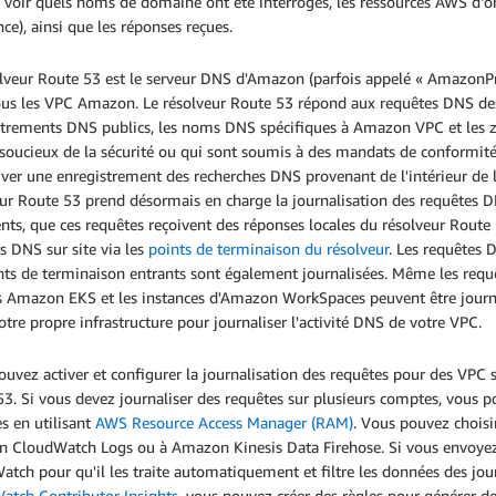
voir quels noms de domaine ont été interrogés, les ressources AWS d'ori
nce), ainsi que les réponses reçues.
olveur Route 53 est le serveur DNS d'Amazon (parfois appelé « AmazonPr
ous les VPC Amazon. Le résolveur Route 53 répond aux requêtes DNS des
strements DNS publics, les noms DNS spécifiques à Amazon VPC et les 
 soucieux de la sécurité ou qui sont soumis à des mandats de conformité,
iver une enregistrement des recherches DNS provenant de l'intérieur de 
eur Route 53 prend désormais en charge la journalisation des requêtes
ents, que ces requêtes reçoivent des réponses locales du résolveur Route 
s DNS sur site via les
points de terminaison du résolveur
. Les requêtes 
ints de terminaison entrants sont également journalisées. Même les req
s Amazon EKS et les instances d'Amazon WorkSpaces peuvent être journal
otre propre infrastructure pour journaliser l'activité DNS de votre VPC.
uvez activer et configurer la journalisation des requêtes pour des VPC sp
3. Si vous devez journaliser des requêtes sur plusieurs comptes, vous p
s en utilisant
AWS Resource Access Manager (RAM)
. Vous pouvez choisi
 CloudWatch Logs ou à Amazon Kinesis Data Firehose. Si vous envoyez
tch pour qu'il les traite automatiquement et filtre les données des jou
atch Contributor Insights
, vous pouvez créer des règles pour générer d