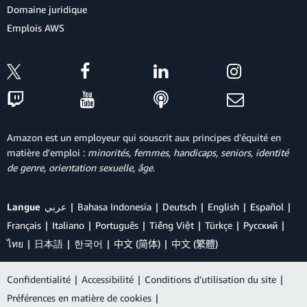
Domaine juridique
Emplois AWS
Amazon est un employeur qui souscrit aux principes d'équité en
matière d'emploi :
minorités, femmes, handicaps, seniors, identité
de genre, orientation sexuelle, âge
.
Langue
عربي
Bahasa Indonesia
Deutsch
English
Español
Français
Italiano
Português
Tiếng Việt
Türkçe
Ρусский
ไทย
日本語
한국어
中文 (简体)
中文 (繁體)
Confidentialité
|
Accessibilité
|
Conditions d’utilisation du site
|
Préférences en matière de cookies
|