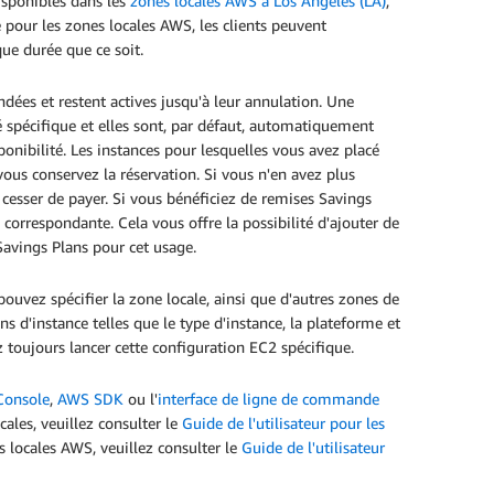
isponibles dans les
zones locales AWS à Los Angeles (LA)
,
e pour les zones locales AWS, les clients peuvent
que durée que ce soit.
dées et restent actives jusqu'à leur annulation. Une
té spécifique et elles sont, par défaut, automatiquement
ponibilité. Les instances pour lesquelles vous avez placé
vous conservez la réservation. Si vous n'en avez plus
cesser de payer. Si vous bénéficiez de remises Savings
correspondante. Cela vous offre la possibilité d'ajouter de
 Savings Plans pour cet usage.
ouvez spécifier la zone locale, ainsi que d'autres zones de
ns d'instance telles que le type d'instance, la plateforme et
ez toujours lancer cette configuration EC2 spécifique.
onsole
,
AWS SDK
ou l'
interface de ligne de commande
cales, veuillez consulter le
Guide de l'utilisateur pour les
es locales AWS, veuillez consulter le
Guide de l'utilisateur