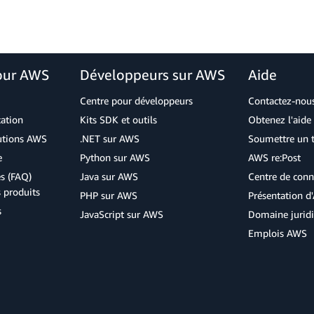
our AWS
Développeurs sur AWS
Aide
Centre pour développeurs
Contactez-nou
cation
Kits SDK et outils
Obtenez l'aide 
lutions AWS
.NET sur AWS
Soumettre un t
e
Python sur AWS
AWS re:Post
s (FAQ)
Java sur AWS
Centre de conn
s produits
PHP sur AWS
Présentation 
s
JavaScript sur AWS
Domaine jurid
Emplois AWS