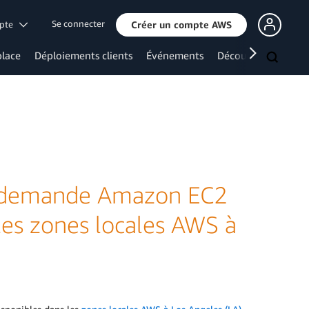
Se connecter
mpte
Créer un compte AWS
lace
Déploiements clients
Événements
Découvrir davanta
la demande Amazon EC2
les zones locales AWS à