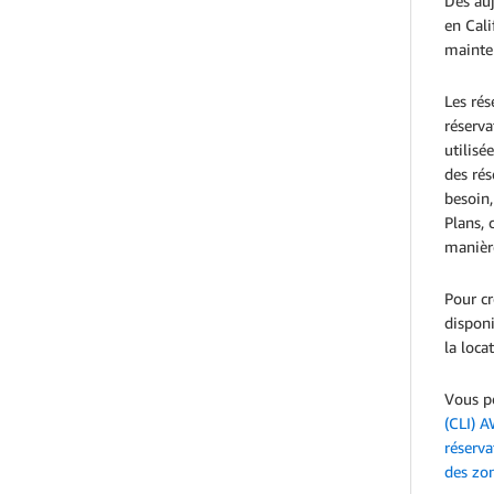
Dès au
en Cali
mainte
Les rés
réserva
utilisé
des rés
besoin,
Plans, 
manière
Pour cr
disponi
la loca
Vous po
(CLI) 
réserva
des zon