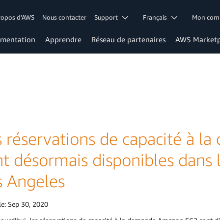
ropos d'AWS
Nous contacter
Support
Français
Mon co
mentation
Apprendre
Réseau de partenaires
AWS Marketp
s réservations de capacité à 
nt désormais disponibles dans 
s Angeles
le:
Sep 30, 2020