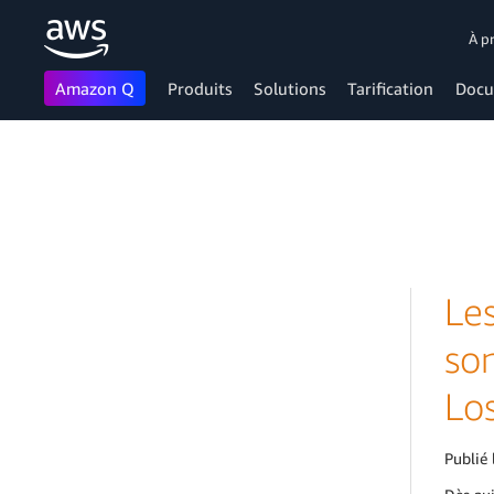
À p
Amazon Q
Produits
Solutions
Tarification
Docu
Passer au contenu principal
Le
so
Lo
Publié 