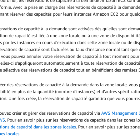
jourd'hui, les réservations de capacité à la demande Amazon EC2 sont d
fornie. Avec la prise en charge des réservations de capacité à la demand
nant réserver des capacités pour leurs instances Amazon EC2 pour quel
ervations de capacité à la demande sont activées dès qu'elles sont deman
tion de capacité est liée à une zone locale ou à une zone de disponibili
es par les instances en cours d'exécution dans cette zone locale ou de dis
ervations de capacité sont facturées au taux d'instance normal tant que 
 vous pouvez annuler votre réservation de capacité à tout moment pour 
celles-ci s'appliqueront automatiquement à toute réservation de capacité 
 sélective des réservations de capacité tout en bénéficiant des remises
éer des réservations de capacité à la demande dans la zone locale, vous p
bilité en plus de la quantité (nombre d'instances) et d'autres spécificatio
tion. Une fois créée, la réservation de capacité garantira que vous pourr
uvez créer et gérer des réservations de capacité via
AWS Management C
AWS
. Pour en savoir plus sur les réservations de capacité dans les zones lo
tions de capacité dans les zones locales
. Pour en savoir plus sur les zon
es locales
.