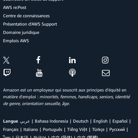
AWS re:Post
Centre de connaissances
Présentation d'AWS Support
Domaine juridique
Emplois AWS
Amazon est un employeur qui souscrit aux principes d'équité en
matière d'emploi :
minorités, femmes, handicaps, seniors, identité
de genre, orientation sexuelle, âge
.
Langue
عربي
Bahasa Indonesia
Deutsch
English
Español
Français
Italiano
Português
Tiếng Việt
Türkçe
Ρусский
ไทย
日本語
한국어
中文 (简体)
中文 (繁體)