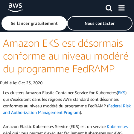
Passer au contenu principal
Cliquer ici pour revenir à la page d'accueil d'Amazon Web S
Se lancer gratuitement
Nous contacter
Amazon EKS est désormais
conforme au niveau modéré
du programme FedRAMP
Publié le:
Oct 23, 2020
Les clusters Amazon Elastic Container Service for Kubernetes(
EKS
)
qui s’exécutent dans les régions AWS standard sont désormais
conformes au niveau modéré du programme FedRAMP (
Federal Risk
and Authorization Management Program
).
Amazon Elastic Kubernetes Service (EKS) est un service
Kubernetes
géré qui vous permet d'exécuter facilement Kubernetes sur AWS