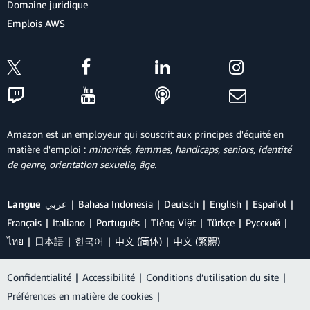
Domaine juridique
Emplois AWS
Amazon est un employeur qui souscrit aux principes d'équité en
matière d'emploi :
minorités, femmes, handicaps, seniors, identité
de genre, orientation sexuelle, âge
.
Langue
عربي
Bahasa Indonesia
Deutsch
English
Español
Français
Italiano
Português
Tiếng Việt
Türkçe
Ρусский
ไทย
日本語
한국어
中文 (简体)
中文 (繁體)
Confidentialité
|
Accessibilité
|
Conditions d’utilisation du site
|
Préférences en matière de cookies
|