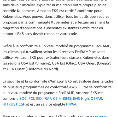
sans devoir installer, exploiter ni maintenir votre propre plan de
contrôle Kubernetes. Amazon EKS est certifié conforme pour
Kubernetes. Vous pouvez donc utiliser tous les outils open source
proposés par la communauté Kubernetes et effectuer aisément la
migration d’applications Kuberentes existantes s’exécutant en
amont d’EKS sans devoir remanier votre code.
Grâce à la conformité au niveau modéré du programme FedRAMP,
les clients qui travaillent selon les directives FedRAMP peuvent
utiliser Amazon EKS pour exécuter leurs clusters Kubernetes dans
les régions USA Est (Virginie), USA Est (Ohio), USA Ouest (Oregon)
et USA Ouest (Californie du Nord).
La sécurité et la conformité d’Amazon EKS est évaluée dans le cadre
de plusieurs programmes de conformité AWS. Outre sa conformité
au niveau modéré du programme FedRAMP, Amazon EKS est
conforme
SOC
,
PCI
,
ISO
,
IRAP
,
C5
,
K-ISMS
,
ENS High
,
OSPAR
,
HITRUST CSF
et est un service éligible
HIPAA
.
Pour en savoir plus sur Amazon EKS, consultez notre
page produit
.