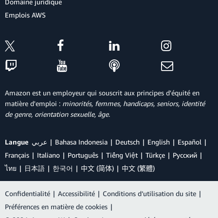
Domaine juridique
Emplois AWS
Amazon est un employeur qui souscrit aux principes d'équité en
matière d'emploi :
minorités, femmes, handicaps, seniors, identité
de genre, orientation sexuelle, âge
.
Langue
عربي
Bahasa Indonesia
Deutsch
English
Español
Français
Italiano
Português
Tiếng Việt
Türkçe
Ρусский
ไทย
日本語
한국어
中文 (简体)
中文 (繁體)
Confidentialité
|
Accessibilité
|
Conditions d’utilisation du site
|
Préférences en matière de cookies
|