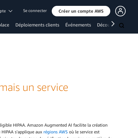
Se connecter
mpte
Créer un compte AWS
lace
Déploiements clients
Événements
Découvrir davanta
ais un service
igible HIPAA. Amazon Augmented AI facilite la création
té HIPAA s'applique aux
régions AWS
où le service est