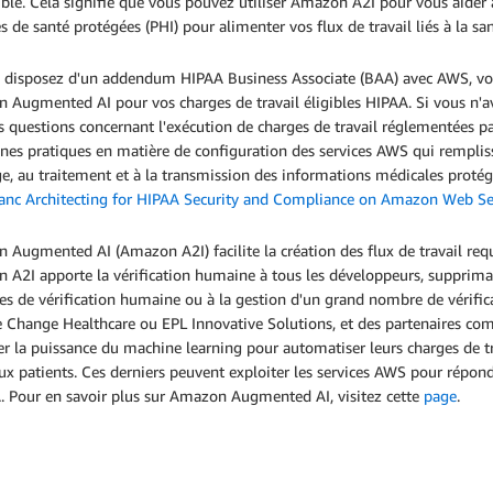
ble. Cela signifie que vous pouvez utiliser Amazon A2I pour vous aider
 de santé protégées (PHI) pour alimenter vos flux de travail liés à la sa
s disposez d'un addendum HIPAA Business Associate (BAA) avec AWS, vo
 Augmented AI pour vos charges de travail éligibles HIPAA. Si vous n'a
s questions concernant l'exécution de charges de travail réglementées 
nes pratiques en matière de configuration des services AWS qui rempliss
e, au traitement et à la transmission des informations médicales protégé
blanc Architecting for HIPAA Security and Compliance on Amazon Web Se
Augmented AI (Amazon A2I) facilite la création des flux de travail requ
A2I apporte la vérification humaine à tous les développeurs, supprimant 
s de vérification humaine ou à la gestion d'un grand nombre de vérific
Change Healthcare ou EPL Innovative Solutions, et des partenaires com
ser la puissance du machine learning pour automatiser leurs charges de tr
ux patients. Ces derniers peuvent exploiter les services AWS pour répond
. Pour en savoir plus sur Amazon Augmented AI, visitez cette
page
.