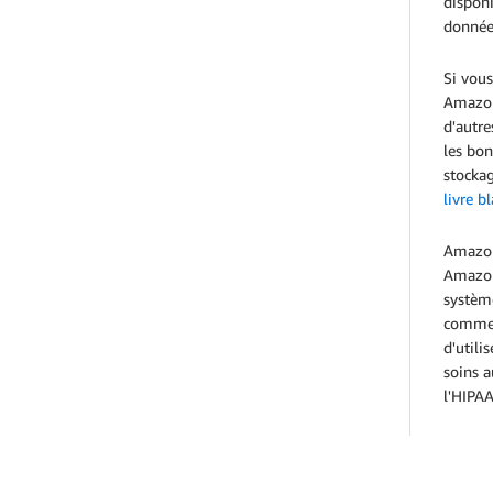
disponi
données
Si vou
Amazon
d'autre
les bon
stockag
livre 
Amazon 
Amazon 
système
comme 
d'utili
soins a
l'HIPAA