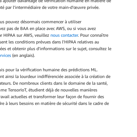
 à ajouter davantage de vérification humaine en matière de
nté par l'intermédiaire de votre main-d’œuvre privée.
us pouvez désormais commencer à utiliser
vez pas de BAA en place avec AWS, ou si vous avez
par HIPAA sur AWS, veuillez
nous contacter
. Pour connaître
ent les conditions prévues dans l'HIPAA relatives au
es et obtenir plus d'informations sur le sujet, consultez le
rvices
(en anglais).
is pour la vérification humaine des prédictions ML.
ainsi la lourdeur indifférenciée associée à la création de
ateurs. De nombreux clients dans le domaine de la santé,
me TensorIoT, étudient déjà de nouvelles manières
avail actuelles et transformer leur façon de fournir des
re à leurs besoins en matière de sécurité dans le cadre de