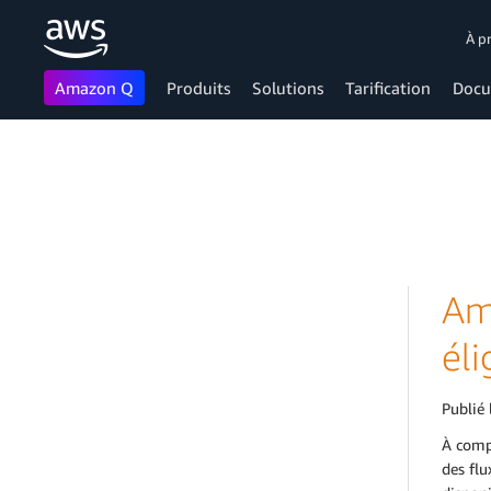
À p
Amazon Q
Produits
Solutions
Tarification
Docu
Passer au contenu principal
Am
éli
Publié 
À comp
des flu