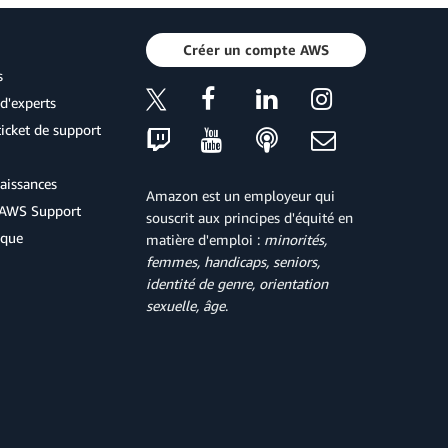
Créer un compte AWS
s
d'experts
icket de support
aissances
Amazon est un employeur qui
d'AWS Support
souscrit aux principes d'équité en
ique
matière d'emploi :
minorités,
femmes, handicaps, seniors,
identité de genre, orientation
sexuelle, âge
.