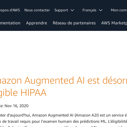
ropos d'AWS
Nous contacter
Support
Français
Mon co
mentation
Apprendre
Réseau de partenaires
AWS Marketp
azon Augmented AI est désorm
gible HIPAA
le:
Nov 16, 2020
ter d'aujourd'hui, Amazon Augmented AI (Amazon A2I) est un service él
x de travail requis pour l'examen humain des prédictions ML. L'éligibili