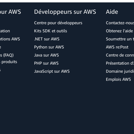
our AWS
Développeurs sur AWS
Aide
Centre pour développeurs
Contactez-nou
cation
Kits SDK et outils
Obtenez l'aide 
lutions AWS
.NET sur AWS
Soumettre un t
e
Python sur AWS
AWS re:Post
s (FAQ)
Java sur AWS
Centre de conn
s produits
PHP sur AWS
Présentation 
s
JavaScript sur AWS
Domaine jurid
Emplois AWS