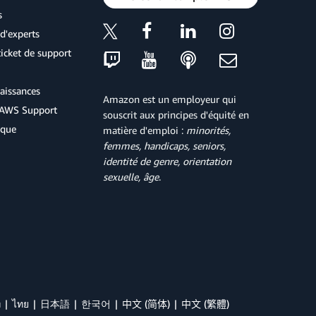
s
d'experts
icket de support
aissances
Amazon est un employeur qui
d'AWS Support
souscrit aux principes d'équité en
ique
matière d'emploi :
minorités,
femmes, handicaps, seniors,
identité de genre, orientation
sexuelle, âge
.
й
ไทย
日本語
한국어
中文 (简体)
中文 (繁體)