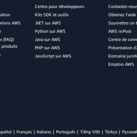
Centre pour développeurs
Contactez-nou
cation
Kits SDK et outils
Obtenez l'aide 
lutions AWS
.NET sur AWS
Soumettre un t
e
Python sur AWS
AWS re:Post
s (FAQ)
Java sur AWS
Centre de conn
s produits
PHP sur AWS
Présentation 
s
JavaScript sur AWS
Domaine jurid
Emplois AWS
spañol
Français
Italiano
Português
Tiếng Việt
Türkçe
Ρусски