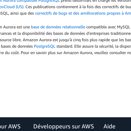
 Aurora compatible PostgreSQL
prend désormais en charge les version
vCloud (US)
. Ces publications contiennent à la fois des correctifs de
eSQL, ainsi que des
correctifs de bugs et des améliorations propres à 
 Aurora est une
base de données relationnelle
compatible avec MySQL et
ances et la disponibilité des bases de données d'entreprises traditionnell
source libre. Amazon Aurora est jusqu'à cinq fois plus rapide que les b
s bases de données
PostgreSQL
standard. Elle assure la sécurité, la dispo
e du coût. Pour en savoir plus sur Amazon Aurora, veuillez consulter n
our AWS
Développeurs sur AWS
Aide