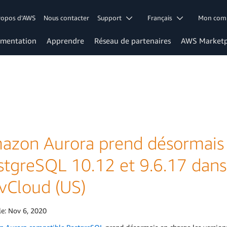
ropos d'AWS
Nous contacter
Support
Français
Mon co
mentation
Apprendre
Réseau de partenaires
AWS Marketp
azon Aurora prend désormais e
stgreSQL 10.12 et 9.6.17 dans
vCloud (US)
le:
Nov 6, 2020