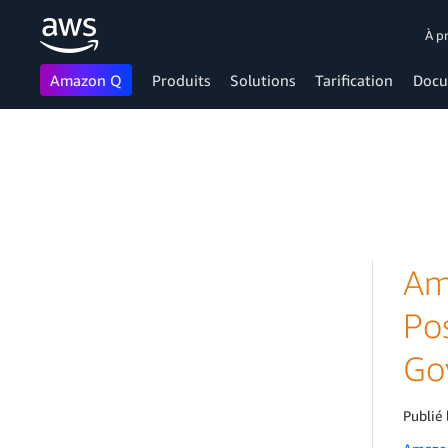
À p
Amazon Q
Produits
Solutions
Tarification
Docu
Passer au contenu principal
Am
Po
Go
Publié 