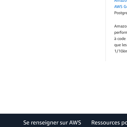
Amazon
AWS Go
Postgr
Amazon
perform
à code 
que le
1/10èm
Se renseigner sur AWS
Ressources p