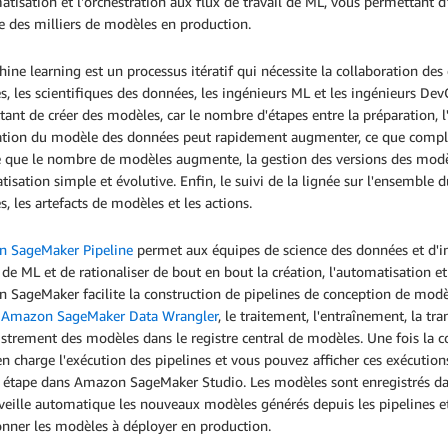
atisation et l'orchestration aux flux de travail de ML, vous permettant d
le des milliers de modèles en production.
ine learning est un processus itératif qui nécessite la collaboration des 
, les scientifiques des données, les ingénieurs ML et les ingénieurs DevOp
ant de créer des modèles, car le nombre d'étapes entre la préparation, l'
uation du modèle des données peut rapidement augmenter, ce que complex
 que le nombre de modèles augmente, la gestion des versions des modèl
isation simple et évolutive. Enfin, le suivi de la lignée sur l'ensemble d
, les artefacts de modèles et les actions.
 SageMaker Pipeline
permet aux équipes de science des données et d'in
 de ML et de rationaliser de bout en bout la création, l'automatisation et 
SageMaker facilite la construction de pipelines de conception de modèl
e
Amazon SageMaker Data Wrangler
, le traitement, l'entraînement, la tr
istrement des modèles dans le registre central de modèles. Une fois la
n charge l'exécution des pipelines et vous pouvez afficher ces exécution
 étape dans Amazon SageMaker Studio. Les modèles sont enregistrés d
veille automatique les nouveaux modèles générés depuis les pipelines et 
onner les modèles à déployer en production.