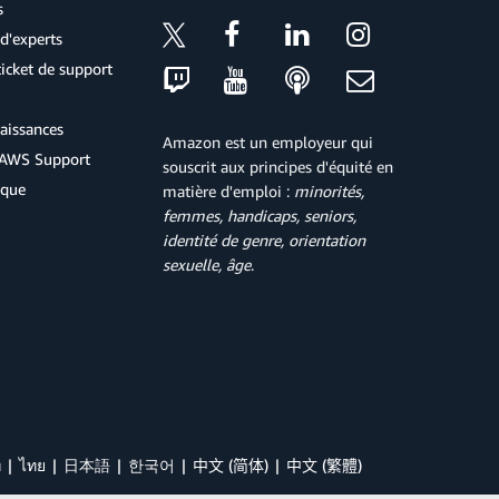
s
d'experts
icket de support
aissances
Amazon est un employeur qui
d'AWS Support
souscrit aux principes d'équité en
ique
matière d'emploi :
minorités,
femmes, handicaps, seniors,
identité de genre, orientation
sexuelle, âge
.
й
ไทย
日本語
한국어
中文 (简体)
中文 (繁體)