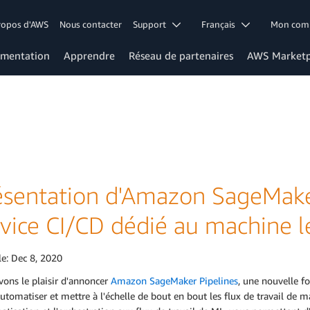
ropos d'AWS
Nous contacter
Support
Français
Mon co
mentation
Apprendre
Réseau de partenaires
AWS Marketp
ésentation d'Amazon SageMaker
rvice CI/CD dédié au machine l
le:
Dec 8, 2020
ons le plaisir d'annoncer
Amazon SageMaker Pipelines
, une nouvelle fo
automatiser et mettre à l'échelle de bout en bout les flux de travail de 