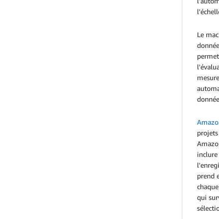
l'autom
l'échel
Le mach
données
permett
l'éval
mesure
automat
données
Amazon
projets
Amazon 
inclur
l'enreg
prend e
chaque
qui sur
sélecti