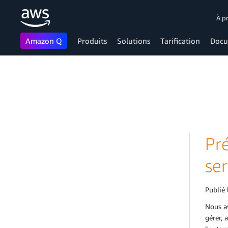
À p
Amazon Q
Produits
Solutions
Tarification
Docu
Passer au contenu principal
Pr
se
Publié 
Nous av
gérer, 