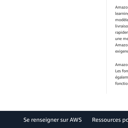
Amazon
learnin
modèle
livrais
rapidem
une mei
Amazon
exigenc
Amazon
Les fo
égalem
fonctio
Se renseigner sur AWS
Ressources p