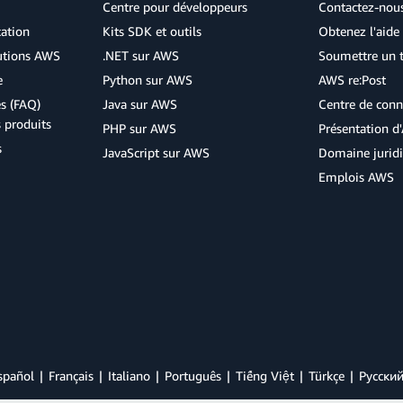
Centre pour développeurs
Contactez-nou
cation
Kits SDK et outils
Obtenez l'aide 
lutions AWS
.NET sur AWS
Soumettre un t
e
Python sur AWS
AWS re:Post
s (FAQ)
Java sur AWS
Centre de conn
s produits
PHP sur AWS
Présentation 
s
JavaScript sur AWS
Domaine jurid
Emplois AWS
spañol
Français
Italiano
Português
Tiếng Việt
Türkçe
Ρусски