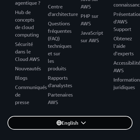
agentique ?
connaissanc
Centre
AWS
Hub de
d'architecture
Présentatio
PHP sur
concepts
d’AWS
Questions
AWS
de cloud
Support
fréquentes
JavaScript
computing
(FAQ)
Obtenez
sur AWS
Sécurité
techniques
l’aide
dans le
et sur
d’experts
Cloud AWS
les
Accessibilit
Nouveautés
produits
AWS
Blogs
Rapports
Information
d'analystes
Communiqués
juridiques
de
Partenaires
presse
AWS
English