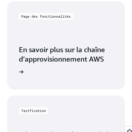
les résultats de scénarios complexes et comparez
Découvrez les mesures recommandées et la
différentes options.
collaboration »
Page des fonctionnalités
Découvrez Amazon Q dans la Chaîne
d’approvisionnement AWS »
En savoir plus sur la chaîne
d’approvisionnement AWS
onnalités
Tarification