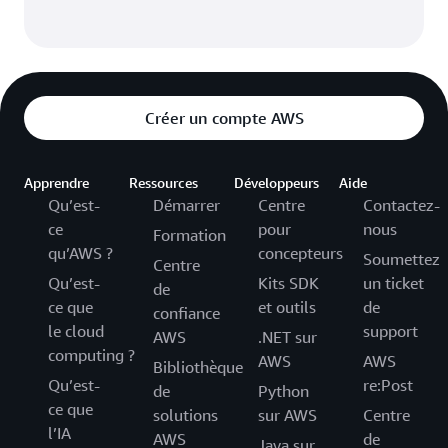
Créer un compte AWS
Apprendre
Ressources
Développeurs
Aide
Qu’est-
Démarrer
Centre
Contactez-
ce
pour
nous
Formation
qu’AWS ?
concepteurs
Soumettez
Centre
Qu’est-
Kits SDK
un ticket
de
ce que
et outils
de
confiance
le cloud
support
AWS
.NET sur
computing ?
AWS
AWS
Bibliothèque
Qu’est-
re:Post
de
Python
ce que
solutions
sur AWS
Centre
l’IA
AWS
de
Java sur