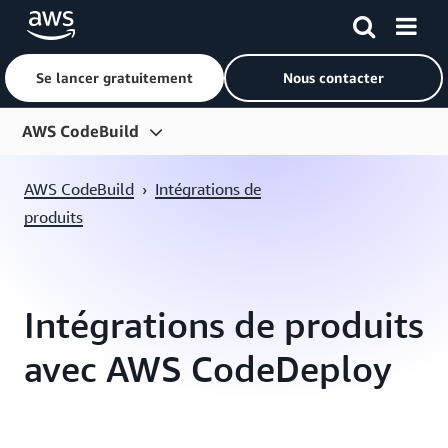
Se lancer gratuitement
Nous contacter
Passer au contenu principal
AWS CodeBuild
Présentation
AWS CodeBuild
›
Intégrations de
Fonctions
produits
Tarification
Démarrage
Intégrations de produits
Questions fréquentes (FAQ)
avec AWS CodeDeploy
Intégrations de produits
Clients