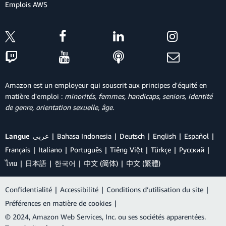
Emplois AWS
Amazon est un employeur qui souscrit aux principes d'équité en
matière d'emploi :
minorités, femmes, handicaps, seniors, identité
de genre, orientation sexuelle, âge
.
Langue
عربي
Bahasa Indonesia
Deutsch
English
Español
Français
Italiano
Português
Tiếng Việt
Türkçe
Ρусский
ไทย
日本語
한국어
中文 (简体)
中文 (繁體)
Confidentialité
|
Accessibilité
|
Conditions d’utilisation du site
|
Préférences en matière de cookies
|
© 2024, Amazon Web Services, Inc. ou ses sociétés apparentées.