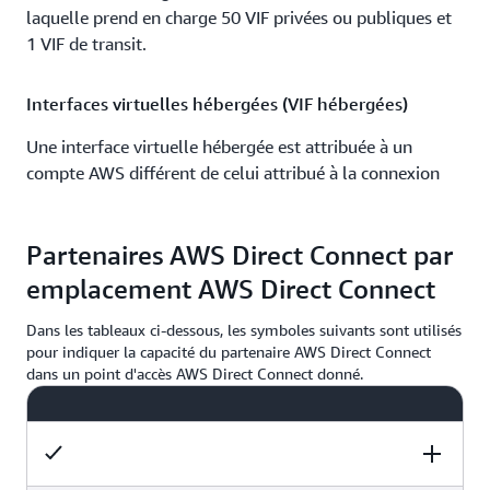
laquelle prend en charge 50 VIF privées ou publiques et
1 VIF de transit.
Interfaces virtuelles hébergées (VIF hébergées)
Une interface virtuelle hébergée est attribuée à un
compte AWS différent de celui attribué à la connexion
dédiée et ne dispose d'aucune capacité attribuée par
AWS. Certains partenaires fournisseurs
Partenaires AWS Direct Connect par
AWS Direct Connect autorisent l'accès à
AWS Direct Connect en créant des VIF hébergées
emplacement AWS Direct Connect
assignées à votre compte AWS. Une VIF hébergée ne
peut pas devenir active tant que vous ne l'avez pas
Dans les tableaux ci-dessous, les symboles suivants sont utilisés
pour indiquer la capacité du partenaire AWS Direct Connect
acceptée dans la console AWS, l'interface de ligne de
dans un point d'accès AWS Direct Connect donné.
commande ou l'API AWS. Le partenaire fournisseur
AWS Direct Connect met en service chaque VIF hébergée
sur un lien réseau entre lui et AWS et partagé par
plusieurs clients. Chaque interface virtuelle hébergée a
accès à toute la capacité disponible sur le lien réseau