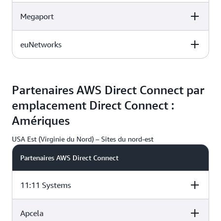
Megaport
Atlas Edge BER001, Berlin, UE
IPB GmbH, Berlin, UE
euNetworks
Atlas Edge BER001, Berlin, UE
IPB GmbH, Berlin, UE
G
Atlas Edge BER001, Berlin, UE
IPB GmbH, Berlin, UE
Partenaires AWS Direct Connect par
emplacement Direct Connect :
G
G
Amériques
USA Est (Virginie du Nord) – Sites du nord-est
Partenaires AWS Direct Connect
11:11 Systems
Apcela
Digital Realty
Equinix
CoreSite NY1,