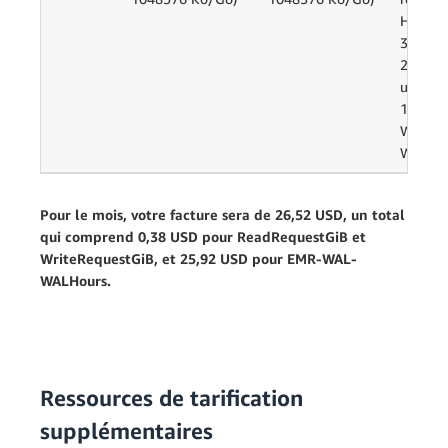
HBase 
30 jour
24 heur
utilisat
14 400
WAL-
WALHou
Pour le mois, votre facture sera de 26,52 USD, un total
qui comprend 0,38 USD pour ReadRequestGiB et
WriteRequestGiB, et 25,92 USD pour EMR-WAL-
WALHours.
Ressources de tarification
supplémentaires