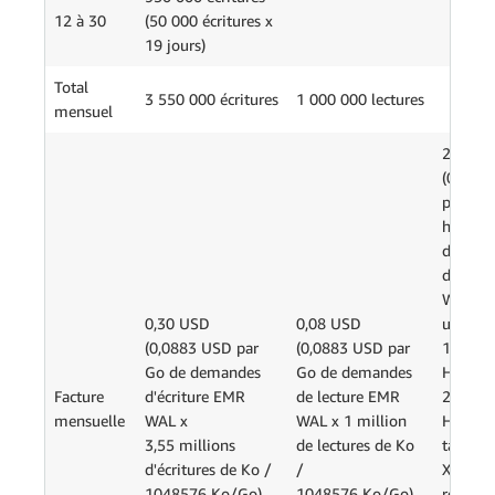
12 à 30
(50 000 écritures x
19 jours)
Total
3 550 000 écritures
1 000 000 lectures
mensuel
25,92 
(0,001
par WA
heure
d'utilis
de l'E
WAL X
0,30 USD
0,08 USD
utilisat
(0,0883 USD par
(0,0883 USD par
10 tabl
Go de demandes
Go de demandes
HBase 
Facture
d'écriture EMR
de lecture EMR
2 régio
mensuelle
WAL x
WAL x 1 million
HBase 
3,55 millions
de lectures de Ko
table H
d'écritures de Ko /
/
X 1 WA
1048576 Ko/Go)
1048576 Ko/Go)
région