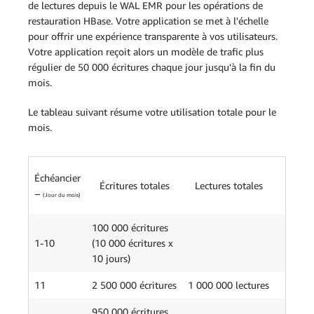
de lectures depuis le WAL EMR pour les opérations de
restauration HBase. Votre application se met à l'échelle
pour offrir une expérience transparente à vos utilisateurs.
Votre application reçoit alors un modèle de trafic plus
régulier de 50 000 écritures chaque jour jusqu'à la fin du
mois.
Le tableau suivant résume votre utilisation totale pour le
mois.
Utilis
Échéancier
Écritures totales
Lectures totales
de l'
–
(Jour du mois)
WA
100 000 écritures
1-10
(10 000 écritures x
10 jours)
11
2 500 000 écritures
1 000 000 lectures
950 000 écritures