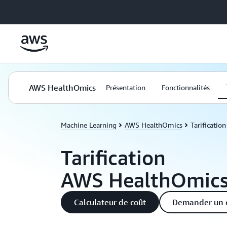
Passer au contenu principal
AWS HealthOmics
Présentation
Fonctionnalités
Machine Learning
AWS HealthOmics
Tarification
Tarification
AWS HealthOmic
Calculateur de coût
Demander un 