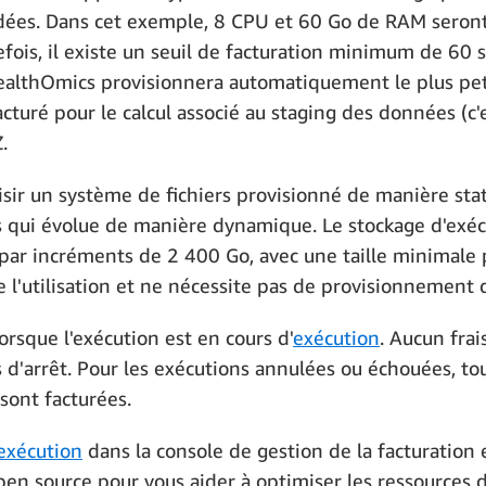
ées. Dans cet exemple, 8 CPU et 60 Go de RAM seront d
fois, il existe un seuil de facturation minimum de 60 s
lthOmics provisionnera automatiquement le plus petit 
cturé pour le calcul associé au staging des données (c'e
.
isir un système de fichiers provisionné de manière sta
rs qui évolue de manière dynamique. Le stockage d'exéc
s par incréments de 2 400 Go, avec une taille minimale
 l'utilisation et ne nécessite pas de provisionnement
orsque l'exécution est en cours d'
exécution
. Aucun frai
d'arrêt. Pour les exécutions annulées ou échouées, tout
sont facturées.
 exécution
dans la console de gestion de la facturation 
en source pour vous aider à optimiser les ressources d